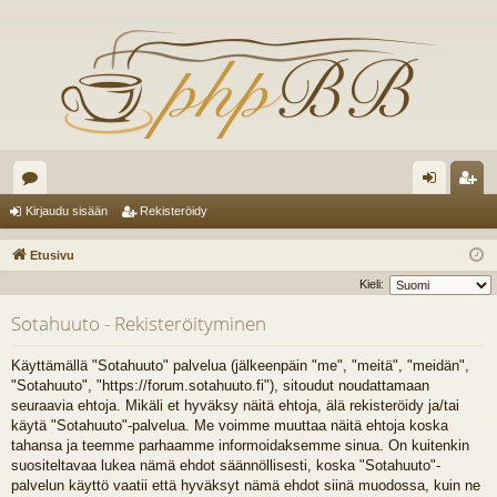
es
irj
ek
Kirjaudu sisään
Rekisteröidy
ku
au
ist
Etusivu
st
du
er
Kieli:
el
si
öi
Sotahuuto - Rekisteröityminen
ua
sä
dy
Käyttämällä "Sotahuuto" palvelua (jälkeenpäin "me", "meitä", "meidän",
lu
än
"Sotahuuto", "https://forum.sotahuuto.fi"), sitoudut noudattamaan
seuraavia ehtoja. Mikäli et hyväksy näitä ehtoja, älä rekisteröidy ja/tai
ee
käytä "Sotahuuto"-palvelua. Me voimme muuttaa näitä ehtoja koska
t
tahansa ja teemme parhaamme informoidaksemme sinua. On kuitenkin
suositeltavaa lukea nämä ehdot säännöllisesti, koska "Sotahuuto"-
palvelun käyttö vaatii että hyväksyt nämä ehdot siinä muodossa, kuin ne