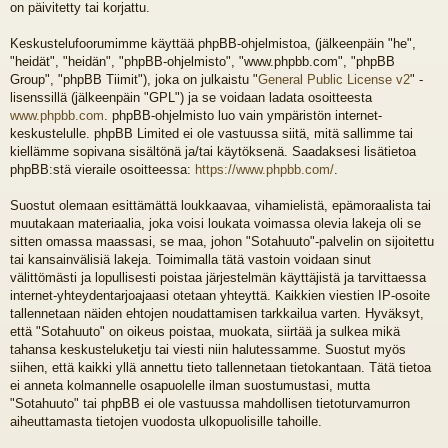
on päivitetty tai korjattu.
Keskustelufoorumimme käyttää phpBB-ohjelmistoa, (jälkeenpäin "he",
"heidät", "heidän", "phpBB-ohjelmisto", "www.phpbb.com", "phpBB
Group", "phpBB Tiimit"), joka on julkaistu "
General Public License v2
" -
lisenssillä (jälkeenpäin "GPL") ja se voidaan ladata osoitteesta
www.phpbb.com
. phpBB-ohjelmisto luo vain ympäristön internet-
keskustelulle. phpBB Limited ei ole vastuussa siitä, mitä sallimme tai
kiellämme sopivana sisältönä ja/tai käytöksenä. Saadaksesi lisätietoa
phpBB:stä vieraile osoitteessa:
https://www.phpbb.com/
.
Suostut olemaan esittämättä loukkaavaa, vihamielistä, epämoraalista tai
muutakaan materiaalia, joka voisi loukata voimassa olevia lakeja oli se
sitten omassa maassasi, se maa, johon "Sotahuuto"-palvelin on sijoitettu
tai kansainvälisiä lakeja. Toimimalla tätä vastoin voidaan sinut
välittömästi ja lopullisesti poistaa järjestelmän käyttäjistä ja tarvittaessa
internet-yhteydentarjoajaasi otetaan yhteyttä. Kaikkien viestien IP-osoite
tallennetaan näiden ehtojen noudattamisen tarkkailua varten. Hyväksyt,
että "Sotahuuto" on oikeus poistaa, muokata, siirtää ja sulkea mikä
tahansa keskusteluketju tai viesti niin halutessamme. Suostut myös
siihen, että kaikki yllä annettu tieto tallennetaan tietokantaan. Tätä tietoa
ei anneta kolmannelle osapuolelle ilman suostumustasi, mutta
"Sotahuuto" tai phpBB ei ole vastuussa mahdollisen tietoturvamurron
aiheuttamasta tietojen vuodosta ulkopuolisille tahoille.