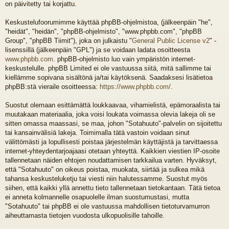
on päivitetty tai korjattu.
Keskustelufoorumimme käyttää phpBB-ohjelmistoa, (jälkeenpäin "he",
"heidät", "heidän", "phpBB-ohjelmisto", "www.phpbb.com", "phpBB
Group", "phpBB Tiimit"), joka on julkaistu "
General Public License v2
" -
lisenssillä (jälkeenpäin "GPL") ja se voidaan ladata osoitteesta
www.phpbb.com
. phpBB-ohjelmisto luo vain ympäristön internet-
keskustelulle. phpBB Limited ei ole vastuussa siitä, mitä sallimme tai
kiellämme sopivana sisältönä ja/tai käytöksenä. Saadaksesi lisätietoa
phpBB:stä vieraile osoitteessa:
https://www.phpbb.com/
.
Suostut olemaan esittämättä loukkaavaa, vihamielistä, epämoraalista tai
muutakaan materiaalia, joka voisi loukata voimassa olevia lakeja oli se
sitten omassa maassasi, se maa, johon "Sotahuuto"-palvelin on sijoitettu
tai kansainvälisiä lakeja. Toimimalla tätä vastoin voidaan sinut
välittömästi ja lopullisesti poistaa järjestelmän käyttäjistä ja tarvittaessa
internet-yhteydentarjoajaasi otetaan yhteyttä. Kaikkien viestien IP-osoite
tallennetaan näiden ehtojen noudattamisen tarkkailua varten. Hyväksyt,
että "Sotahuuto" on oikeus poistaa, muokata, siirtää ja sulkea mikä
tahansa keskusteluketju tai viesti niin halutessamme. Suostut myös
siihen, että kaikki yllä annettu tieto tallennetaan tietokantaan. Tätä tietoa
ei anneta kolmannelle osapuolelle ilman suostumustasi, mutta
"Sotahuuto" tai phpBB ei ole vastuussa mahdollisen tietoturvamurron
aiheuttamasta tietojen vuodosta ulkopuolisille tahoille.