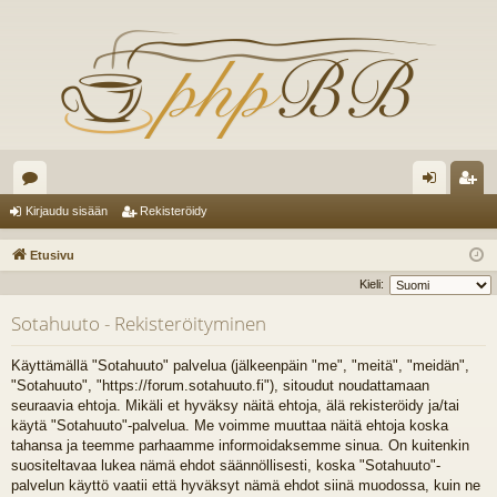
es
irj
ek
Kirjaudu sisään
Rekisteröidy
ku
au
ist
Etusivu
st
du
er
Kieli:
el
si
öi
Sotahuuto - Rekisteröityminen
ua
sä
dy
Käyttämällä "Sotahuuto" palvelua (jälkeenpäin "me", "meitä", "meidän",
lu
än
"Sotahuuto", "https://forum.sotahuuto.fi"), sitoudut noudattamaan
seuraavia ehtoja. Mikäli et hyväksy näitä ehtoja, älä rekisteröidy ja/tai
ee
käytä "Sotahuuto"-palvelua. Me voimme muuttaa näitä ehtoja koska
t
tahansa ja teemme parhaamme informoidaksemme sinua. On kuitenkin
suositeltavaa lukea nämä ehdot säännöllisesti, koska "Sotahuuto"-
palvelun käyttö vaatii että hyväksyt nämä ehdot siinä muodossa, kuin ne