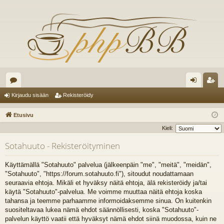
es
irj
ek
Kirjaudu sisään
Rekisteröidy
ku
au
ist
Etusivu
st
du
er
Kieli:
el
si
öi
Sotahuuto - Rekisteröityminen
ua
sä
dy
Käyttämällä "Sotahuuto" palvelua (jälkeenpäin "me", "meitä", "meidän",
lu
än
"Sotahuuto", "https://forum.sotahuuto.fi"), sitoudut noudattamaan
seuraavia ehtoja. Mikäli et hyväksy näitä ehtoja, älä rekisteröidy ja/tai
ee
käytä "Sotahuuto"-palvelua. Me voimme muuttaa näitä ehtoja koska
t
tahansa ja teemme parhaamme informoidaksemme sinua. On kuitenkin
suositeltavaa lukea nämä ehdot säännöllisesti, koska "Sotahuuto"-
palvelun käyttö vaatii että hyväksyt nämä ehdot siinä muodossa, kuin ne