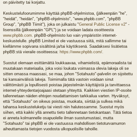
on päivitetty tai korjattu.
Keskustelufoorumimme käyttää phpBB-ohjelmistoa, (jälkeenpäin "he",
"heidät", "heidän", "phpBB-ohjelmisto", "www.phpbb.com", "phpBB
Group", "phpBB Tiimit"), joka on julkaistu "
General Public License v2
" -
lisenssillä (jälkeenpäin "GPL") ja se voidaan ladata osoitteesta
www.phpbb.com
. phpBB-ohjelmisto luo vain ympäristön internet-
keskustelulle. phpBB Limited ei ole vastuussa siitä, mitä sallimme tai
kiellämme sopivana sisältönä ja/tai käytöksenä. Saadaksesi lisätietoa
phpBB:stä vieraile osoitteessa:
https://www.phpbb.com/
.
Suostut olemaan esittämättä loukkaavaa, vihamielistä, epämoraalista tai
muutakaan materiaalia, joka voisi loukata voimassa olevia lakeja oli se
sitten omassa maassasi, se maa, johon "Sotahuuto"-palvelin on sijoitettu
tai kansainvälisiä lakeja. Toimimalla tätä vastoin voidaan sinut
välittömästi ja lopullisesti poistaa järjestelmän käyttäjistä ja tarvittaessa
internet-yhteydentarjoajaasi otetaan yhteyttä. Kaikkien viestien IP-osoite
tallennetaan näiden ehtojen noudattamisen tarkkailua varten. Hyväksyt,
että "Sotahuuto" on oikeus poistaa, muokata, siirtää ja sulkea mikä
tahansa keskusteluketju tai viesti niin halutessamme. Suostut myös
siihen, että kaikki yllä annettu tieto tallennetaan tietokantaan. Tätä tietoa
ei anneta kolmannelle osapuolelle ilman suostumustasi, mutta
"Sotahuuto" tai phpBB ei ole vastuussa mahdollisen tietoturvamurron
aiheuttamasta tietojen vuodosta ulkopuolisille tahoille.