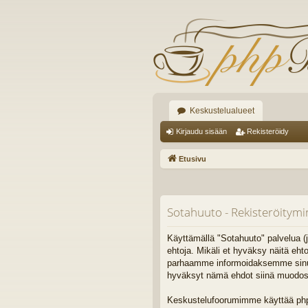
Keskustelualueet
Kirjaudu sisään
Rekisteröidy
Etusivu
Sotahuuto - Rekisteröitym
Käyttämällä "Sotahuuto" palvelua (j
ehtoja. Mikäli et hyväksy näitä eh
parhaamme informoidaksemme sinua. 
hyväksyt nämä ehdot siinä muodossa,
Keskustelufoorumimme käyttää phpB