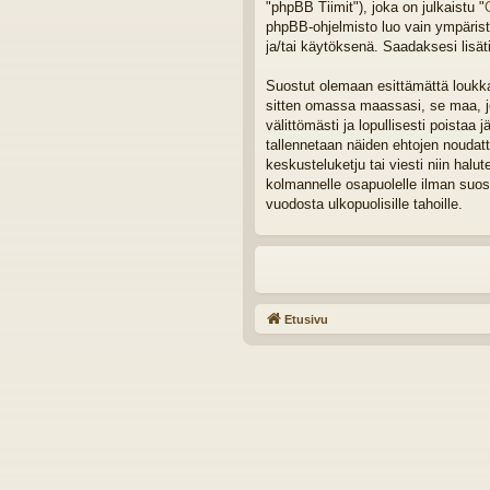
"phpBB Tiimit"), joka on julkaistu "
phpBB-ohjelmisto luo vain ympäristö
ja/tai käytöksenä. Saadaksesi lisät
Suostut olemaan esittämättä loukkaa
sitten omassa maassasi, se maa, joh
välittömästi ja lopullisesti poistaa 
tallennetaan näiden ehtojen noudat
keskusteluketju tai viesti niin halu
kolmannelle osapuolelle ilman suos
vuodosta ulkopuolisille tahoille.
Etusivu