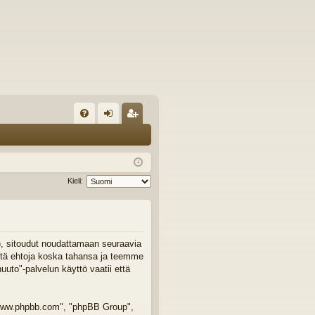
U
irj
ek
K
au
ist
K
du
er
Kieli:
si
öi
sä
dy
än
"), sitoudut noudattamaan seuraavia
äitä ehtoja koska tahansa ja teemme
to"-palvelun käyttö vaatii että
 "www.phpbb.com", "phpBB Group",