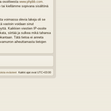
ta osoitteesta
www.phpbb.com
.
e tai kiellämme sopivana sisältönä
ta voimassa olevia lakeja oli se
tä vastoin voidaan sinut
eyttä. Kaikkien viestien IP-osoite
ata, siirtää ja sulkea mikä tahansa
okantaan. Tätä tietoa ei anneta
rvamurron aiheuttamasta tietojen
oista evästeet
Kaikki ajat ovat
UTC+03:00