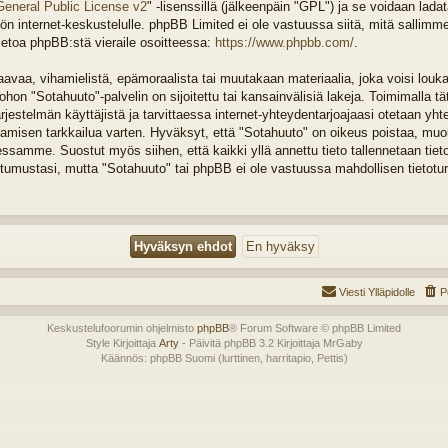
General Public License v2
" -lisenssillä (jälkeenpäin "GPL") ja se voidaan lada
n internet-keskustelulle. phpBB Limited ei ole vastuussa siitä, mitä sallimm
ietoa phpBB:stä vieraile osoitteessa:
https://www.phpbb.com/
.
vaa, vihamielistä, epämoraalista tai muutakaan materiaalia, joka voisi louka
on "Sotahuuto"-palvelin on sijoitettu tai kansainvälisiä lakeja. Toimimalla tä
järjestelmän käyttäjistä ja tarvittaessa internet-yhteydentarjoajaasi otetaan yht
tamisen tarkkailua varten. Hyväksyt, että "Sotahuuto" on oikeus poistaa, muok
tessamme. Suostut myös siihen, että kaikki yllä annettu tieto tallennetaan tiet
tumustasi, mutta "Sotahuuto" tai phpBB ei ole vastuussa mahdollisen tietotu
Viesti Ylläpidolle
P
Keskustelufoorumin ohjelmisto
phpBB
® Forum Software © phpBB Limited
Style Kirjoittaja
Arty
- Päivitä phpBB 3.2 Kirjoittaja MrGaby
Käännös: phpBB Suomi (lurttinen, harritapio, Pettis)