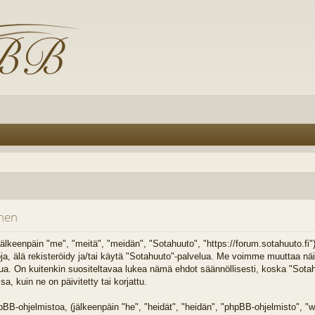
inen
älkeenpäin "me", "meitä", "meidän", "Sotahuuto", "https://forum.sotahuuto.fi
toja, älä rekisteröidy ja/tai käytä "Sotahuuto"-palvelua. Me voimme muuttaa n
On kuitenkin suositeltavaa lukea nämä ehdot säännöllisesti, koska "Sotahuu
 kuin ne on päivitetty tai korjattu.
B-ohjelmistoa, (jälkeenpäin "he", "heidät", "heidän", "phpBB-ohjelmisto",