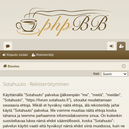
es
irj
ek
Kirjaudu sisään
Rekisteröidy
ku
au
ist
Etusivu
st
du
er
Kieli:
el
si
öi
Sotahuuto - Rekisteröityminen
ua
sä
dy
Käyttämällä "Sotahuuto" palvelua (jälkeenpäin "me", "meitä", "meidän",
lu
än
"Sotahuuto", "https://forum.sotahuuto.fi"), sitoudut noudattamaan
seuraavia ehtoja. Mikäli et hyväksy näitä ehtoja, älä rekisteröidy ja/tai
ee
käytä "Sotahuuto"-palvelua. Me voimme muuttaa näitä ehtoja koska
t
tahansa ja teemme parhaamme informoidaksemme sinua. On kuitenkin
suositeltavaa lukea nämä ehdot säännöllisesti, koska "Sotahuuto"-
palvelun käyttö vaatii että hyväksyt nämä ehdot siinä muodossa, kuin ne