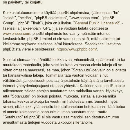
on päivitetty tai korjattu.
Keskustelufoorumimme käyttää phpBB-ohjelmistoa, (jälkeenpäin "he",
"heidät", "heidän", "phpBB-ohjelmisto", "www.phpbb.com", "phpBB
Group", "phpBB Tiimit"), joka on julkaistu "
General Public License v2
" -
lisenssillä (jälkeenpäin "GPL") ja se voidaan ladata osoitteesta
www.phpbb.com
. phpBB-ohjelmisto luo vain ympäristön internet-
keskustelulle. phpBB Limited ei ole vastuussa siitä, mitä sallimme tai
kiellämme sopivana sisältönä ja/tai käytöksenä. Saadaksesi lisätietoa
phpBB:stä vieraile osoitteessa:
https://www.phpbb.com/
.
Suostut olemaan esittämättä loukkaavaa, vihamielistä, epämoraalista tai
muutakaan materiaalia, joka voisi loukata voimassa olevia lakeja oli se
sitten omassa maassasi, se maa, johon "Sotahuuto"-palvelin on sijoitettu
tai kansainvälisiä lakeja. Toimimalla tätä vastoin voidaan sinut
välittömästi ja lopullisesti poistaa järjestelmän käyttäjistä ja tarvittaessa
internet-yhteydentarjoajaasi otetaan yhteyttä. Kaikkien viestien IP-osoite
tallennetaan näiden ehtojen noudattamisen tarkkailua varten. Hyväksyt,
että "Sotahuuto" on oikeus poistaa, muokata, siirtää ja sulkea mikä
tahansa keskusteluketju tai viesti niin halutessamme. Suostut myös
siihen, että kaikki yllä annettu tieto tallennetaan tietokantaan. Tätä tietoa
ei anneta kolmannelle osapuolelle ilman suostumustasi, mutta
"Sotahuuto" tai phpBB ei ole vastuussa mahdollisen tietoturvamurron
aiheuttamasta tietojen vuodosta ulkopuolisille tahoille.