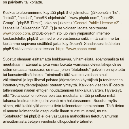
on päivitetty tai korjattu.
Keskustelufoorumimme käyttää phpBB-ohjelmistoa, (jälkeenpäin "he",
"heidät", "heidän", "phpBB-ohjelmisto", "www.phpbb.com", "phpBB
Group", "phpBB Tiimit"), joka on julkaistu "
General Public License v2
" -
lisenssillä (jälkeenpäin "GPL") ja se voidaan ladata osoitteesta
www.phpbb.com
. phpBB-ohjelmisto luo vain ympäristön internet-
keskustelulle. phpBB Limited ei ole vastuussa siitä, mitä sallimme tai
kiellämme sopivana sisältönä ja/tai käytöksenä. Saadaksesi lisätietoa
phpBB:stä vieraile osoitteessa:
https://www.phpbb.com/
.
Suostut olemaan esittämättä loukkaavaa, vihamielistä, epämoraalista tai
muutakaan materiaalia, joka voisi loukata voimassa olevia lakeja oli se
sitten omassa maassasi, se maa, johon "Sotahuuto"-palvelin on sijoitettu
tai kansainvälisiä lakeja. Toimimalla tätä vastoin voidaan sinut
välittömästi ja lopullisesti poistaa järjestelmän käyttäjistä ja tarvittaessa
internet-yhteydentarjoajaasi otetaan yhteyttä. Kaikkien viestien IP-osoite
tallennetaan näiden ehtojen noudattamisen tarkkailua varten. Hyväksyt,
että "Sotahuuto" on oikeus poistaa, muokata, siirtää ja sulkea mikä
tahansa keskusteluketju tai viesti niin halutessamme. Suostut myös
siihen, että kaikki yllä annettu tieto tallennetaan tietokantaan. Tätä tietoa
ei anneta kolmannelle osapuolelle ilman suostumustasi, mutta
"Sotahuuto" tai phpBB ei ole vastuussa mahdollisen tietoturvamurron
aiheuttamasta tietojen vuodosta ulkopuolisille tahoille.