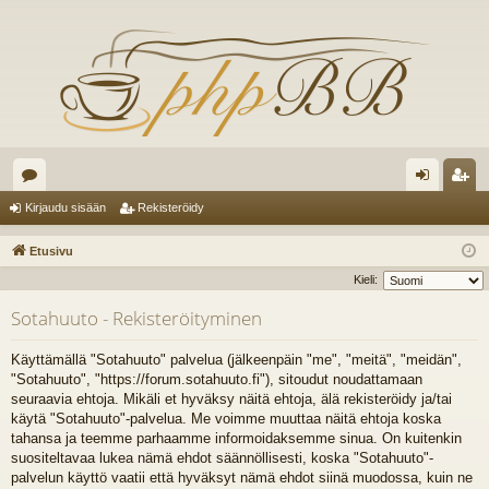
es
irj
ek
Kirjaudu sisään
Rekisteröidy
ku
au
ist
Etusivu
st
du
er
Kieli:
el
si
öi
Sotahuuto - Rekisteröityminen
ua
sä
dy
Käyttämällä "Sotahuuto" palvelua (jälkeenpäin "me", "meitä", "meidän",
lu
än
"Sotahuuto", "https://forum.sotahuuto.fi"), sitoudut noudattamaan
seuraavia ehtoja. Mikäli et hyväksy näitä ehtoja, älä rekisteröidy ja/tai
ee
käytä "Sotahuuto"-palvelua. Me voimme muuttaa näitä ehtoja koska
t
tahansa ja teemme parhaamme informoidaksemme sinua. On kuitenkin
suositeltavaa lukea nämä ehdot säännöllisesti, koska "Sotahuuto"-
palvelun käyttö vaatii että hyväksyt nämä ehdot siinä muodossa, kuin ne