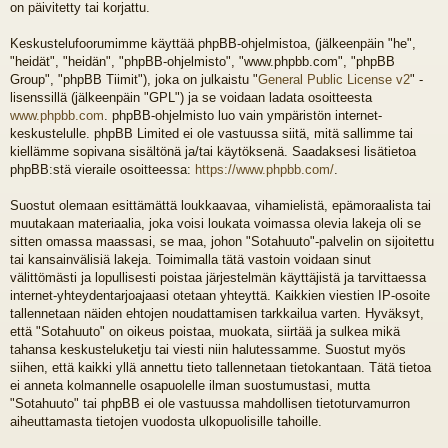
on päivitetty tai korjattu.
Keskustelufoorumimme käyttää phpBB-ohjelmistoa, (jälkeenpäin "he",
"heidät", "heidän", "phpBB-ohjelmisto", "www.phpbb.com", "phpBB
Group", "phpBB Tiimit"), joka on julkaistu "
General Public License v2
" -
lisenssillä (jälkeenpäin "GPL") ja se voidaan ladata osoitteesta
www.phpbb.com
. phpBB-ohjelmisto luo vain ympäristön internet-
keskustelulle. phpBB Limited ei ole vastuussa siitä, mitä sallimme tai
kiellämme sopivana sisältönä ja/tai käytöksenä. Saadaksesi lisätietoa
phpBB:stä vieraile osoitteessa:
https://www.phpbb.com/
.
Suostut olemaan esittämättä loukkaavaa, vihamielistä, epämoraalista tai
muutakaan materiaalia, joka voisi loukata voimassa olevia lakeja oli se
sitten omassa maassasi, se maa, johon "Sotahuuto"-palvelin on sijoitettu
tai kansainvälisiä lakeja. Toimimalla tätä vastoin voidaan sinut
välittömästi ja lopullisesti poistaa järjestelmän käyttäjistä ja tarvittaessa
internet-yhteydentarjoajaasi otetaan yhteyttä. Kaikkien viestien IP-osoite
tallennetaan näiden ehtojen noudattamisen tarkkailua varten. Hyväksyt,
että "Sotahuuto" on oikeus poistaa, muokata, siirtää ja sulkea mikä
tahansa keskusteluketju tai viesti niin halutessamme. Suostut myös
siihen, että kaikki yllä annettu tieto tallennetaan tietokantaan. Tätä tietoa
ei anneta kolmannelle osapuolelle ilman suostumustasi, mutta
"Sotahuuto" tai phpBB ei ole vastuussa mahdollisen tietoturvamurron
aiheuttamasta tietojen vuodosta ulkopuolisille tahoille.