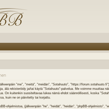
inen
älkeenpäin "me", "meitä", "meidän", "Sotahuuto", "https://forum.sotahuuto.fi
toja, älä rekisteröidy ja/tai käytä "Sotahuuto"-palvelua. Me voimme muuttaa n
On kuitenkin suositeltavaa lukea nämä ehdot säännöllisesti, koska "Sotahuu
 kuin ne on päivitetty tai korjattu.
B-ohjelmistoa, (jälkeenpäin "he", "heidät", "heidän", "phpBB-ohjelmisto",