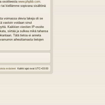
ta osoitteesta
www.phpbb.com
.
e tai kiellämme sopivana sisältönä
ta voimassa olevia lakeja oli se
tä vastoin voidaan sinut
eyttä. Kaikkien viestien IP-osoite
ata, siirtää ja sulkea mikä tahansa
okantaan. Tätä tietoa ei anneta
rvamurron aiheuttamasta tietojen
oista evästeet
Kaikki ajat ovat
UTC+03:00