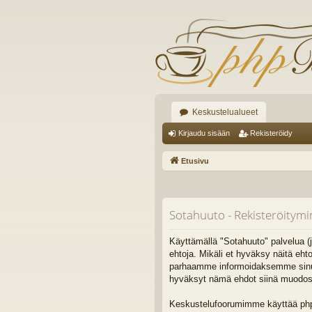
Keskustelualueet
Kirjaudu sisään
Rekisteröidy
Etusivu
Sotahuuto - Rekisteröitym
Käyttämällä "Sotahuuto" palvelua (j
ehtoja. Mikäli et hyväksy näitä eh
parhaamme informoidaksemme sinua. 
hyväksyt nämä ehdot siinä muodossa,
Keskustelufoorumimme käyttää phpB