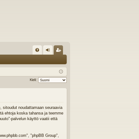
U
irj
ek
K
au
ist
K
du
er
Kieli:
si
öi
sä
dy
än
"), sitoudut noudattamaan seuraavia
äitä ehtoja koska tahansa ja teemme
to"-palvelun käyttö vaatii että
 "www.phpbb.com", "phpBB Group",