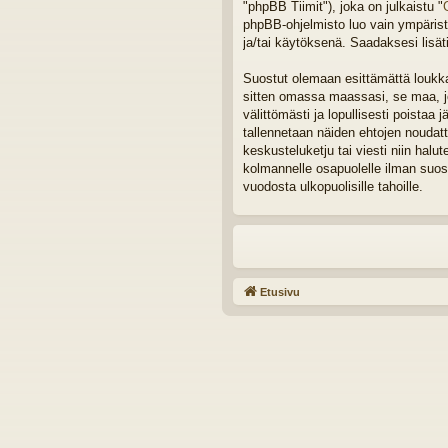
"phpBB Tiimit"), joka on julkaistu "
phpBB-ohjelmisto luo vain ympäristö
ja/tai käytöksenä. Saadaksesi lisät
Suostut olemaan esittämättä loukkaa
sitten omassa maassasi, se maa, joh
välittömästi ja lopullisesti poistaa 
tallennetaan näiden ehtojen noudat
keskusteluketju tai viesti niin halu
kolmannelle osapuolelle ilman suos
vuodosta ulkopuolisille tahoille.
Etusivu