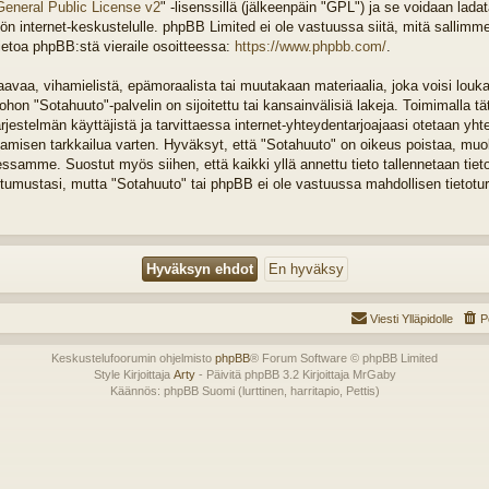
General Public License v2
" -lisenssillä (jälkeenpäin "GPL") ja se voidaan lada
n internet-keskustelulle. phpBB Limited ei ole vastuussa siitä, mitä sallimm
ietoa phpBB:stä vieraile osoitteessa:
https://www.phpbb.com/
.
vaa, vihamielistä, epämoraalista tai muutakaan materiaalia, joka voisi louka
on "Sotahuuto"-palvelin on sijoitettu tai kansainvälisiä lakeja. Toimimalla tä
järjestelmän käyttäjistä ja tarvittaessa internet-yhteydentarjoajaasi otetaan yht
tamisen tarkkailua varten. Hyväksyt, että "Sotahuuto" on oikeus poistaa, muok
tessamme. Suostut myös siihen, että kaikki yllä annettu tieto tallennetaan tiet
tumustasi, mutta "Sotahuuto" tai phpBB ei ole vastuussa mahdollisen tietotu
Viesti Ylläpidolle
P
Keskustelufoorumin ohjelmisto
phpBB
® Forum Software © phpBB Limited
Style Kirjoittaja
Arty
- Päivitä phpBB 3.2 Kirjoittaja MrGaby
Käännös: phpBB Suomi (lurttinen, harritapio, Pettis)