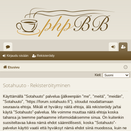
es
irj
ek
Kirjaudu sisään
Rekisteröidy
ku
au
ist
Etusivu
st
du
er
Kieli:
el
si
öi
Sotahuuto - Rekisteröityminen
ua
sä
dy
Käyttämällä "Sotahuuto" palvelua (jälkeenpäin "me", "meitä", "meidän",
lu
än
"Sotahuuto", "https://forum.sotahuuto.fi"), sitoudut noudattamaan
seuraavia ehtoja. Mikäli et hyväksy näitä ehtoja, älä rekisteröidy ja/tai
ee
käytä "Sotahuuto"-palvelua. Me voimme muuttaa näitä ehtoja koska
t
tahansa ja teemme parhaamme informoidaksemme sinua. On kuitenkin
suositeltavaa lukea nämä ehdot säännöllisesti, koska "Sotahuuto"-
palvelun käyttö vaatii että hyväksyt nämä ehdot siinä muodossa, kuin ne