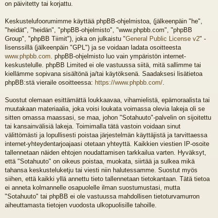
on päivitetty tai korjattu.
Keskustelufoorumimme käyttää phpBB-ohjelmistoa, (jälkeenpäin "he",
"heidät", "heidän", "phpBB-ohjelmisto", "www.phpbb.com", "phpBB
Group", "phpBB Tiimit"), joka on julkaistu "
General Public License v2
" -
lisenssillä (jälkeenpäin "GPL") ja se voidaan ladata osoitteesta
www.phpbb.com
. phpBB-ohjelmisto luo vain ympäristön internet-
keskustelulle. phpBB Limited ei ole vastuussa siitä, mitä sallimme tai
kiellämme sopivana sisältönä ja/tai käytöksenä. Saadaksesi lisätietoa
phpBB:stä vieraile osoitteessa:
https://www.phpbb.com/
.
Suostut olemaan esittämättä loukkaavaa, vihamielistä, epämoraalista tai
muutakaan materiaalia, joka voisi loukata voimassa olevia lakeja oli se
sitten omassa maassasi, se maa, johon "Sotahuuto"-palvelin on sijoitettu
tai kansainvälisiä lakeja. Toimimalla tätä vastoin voidaan sinut
välittömästi ja lopullisesti poistaa järjestelmän käyttäjistä ja tarvittaessa
internet-yhteydentarjoajaasi otetaan yhteyttä. Kaikkien viestien IP-osoite
tallennetaan näiden ehtojen noudattamisen tarkkailua varten. Hyväksyt,
että "Sotahuuto" on oikeus poistaa, muokata, siirtää ja sulkea mikä
tahansa keskusteluketju tai viesti niin halutessamme. Suostut myös
siihen, että kaikki yllä annettu tieto tallennetaan tietokantaan. Tätä tietoa
ei anneta kolmannelle osapuolelle ilman suostumustasi, mutta
"Sotahuuto" tai phpBB ei ole vastuussa mahdollisen tietoturvamurron
aiheuttamasta tietojen vuodosta ulkopuolisille tahoille.