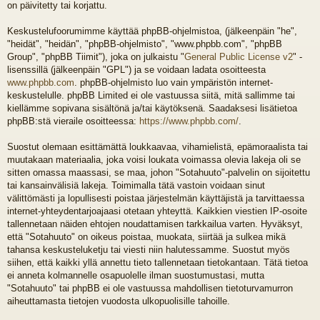
on päivitetty tai korjattu.
Keskustelufoorumimme käyttää phpBB-ohjelmistoa, (jälkeenpäin "he",
"heidät", "heidän", "phpBB-ohjelmisto", "www.phpbb.com", "phpBB
Group", "phpBB Tiimit"), joka on julkaistu "
General Public License v2
" -
lisenssillä (jälkeenpäin "GPL") ja se voidaan ladata osoitteesta
www.phpbb.com
. phpBB-ohjelmisto luo vain ympäristön internet-
keskustelulle. phpBB Limited ei ole vastuussa siitä, mitä sallimme tai
kiellämme sopivana sisältönä ja/tai käytöksenä. Saadaksesi lisätietoa
phpBB:stä vieraile osoitteessa:
https://www.phpbb.com/
.
Suostut olemaan esittämättä loukkaavaa, vihamielistä, epämoraalista tai
muutakaan materiaalia, joka voisi loukata voimassa olevia lakeja oli se
sitten omassa maassasi, se maa, johon "Sotahuuto"-palvelin on sijoitettu
tai kansainvälisiä lakeja. Toimimalla tätä vastoin voidaan sinut
välittömästi ja lopullisesti poistaa järjestelmän käyttäjistä ja tarvittaessa
internet-yhteydentarjoajaasi otetaan yhteyttä. Kaikkien viestien IP-osoite
tallennetaan näiden ehtojen noudattamisen tarkkailua varten. Hyväksyt,
että "Sotahuuto" on oikeus poistaa, muokata, siirtää ja sulkea mikä
tahansa keskusteluketju tai viesti niin halutessamme. Suostut myös
siihen, että kaikki yllä annettu tieto tallennetaan tietokantaan. Tätä tietoa
ei anneta kolmannelle osapuolelle ilman suostumustasi, mutta
"Sotahuuto" tai phpBB ei ole vastuussa mahdollisen tietoturvamurron
aiheuttamasta tietojen vuodosta ulkopuolisille tahoille.