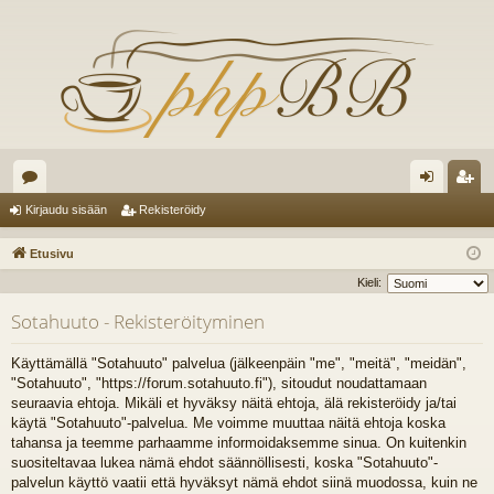
es
irj
ek
Kirjaudu sisään
Rekisteröidy
ku
au
ist
Etusivu
st
du
er
Kieli:
el
si
öi
Sotahuuto - Rekisteröityminen
ua
sä
dy
Käyttämällä "Sotahuuto" palvelua (jälkeenpäin "me", "meitä", "meidän",
lu
än
"Sotahuuto", "https://forum.sotahuuto.fi"), sitoudut noudattamaan
seuraavia ehtoja. Mikäli et hyväksy näitä ehtoja, älä rekisteröidy ja/tai
ee
käytä "Sotahuuto"-palvelua. Me voimme muuttaa näitä ehtoja koska
t
tahansa ja teemme parhaamme informoidaksemme sinua. On kuitenkin
suositeltavaa lukea nämä ehdot säännöllisesti, koska "Sotahuuto"-
palvelun käyttö vaatii että hyväksyt nämä ehdot siinä muodossa, kuin ne