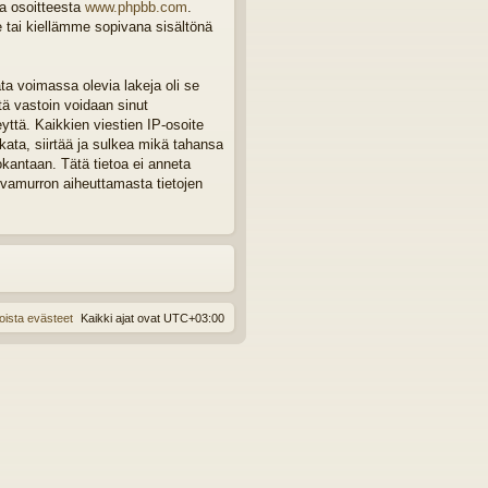
ta osoitteesta
www.phpbb.com
.
e tai kiellämme sopivana sisältönä
ta voimassa olevia lakeja oli se
tä vastoin voidaan sinut
eyttä. Kaikkien viestien IP-osoite
ata, siirtää ja sulkea mikä tahansa
okantaan. Tätä tietoa ei anneta
rvamurron aiheuttamasta tietojen
oista evästeet
Kaikki ajat ovat
UTC+03:00