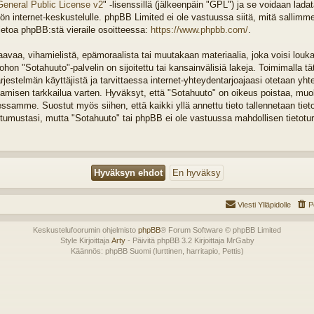
General Public License v2
" -lisenssillä (jälkeenpäin "GPL") ja se voidaan lada
n internet-keskustelulle. phpBB Limited ei ole vastuussa siitä, mitä sallimm
ietoa phpBB:stä vieraile osoitteessa:
https://www.phpbb.com/
.
vaa, vihamielistä, epämoraalista tai muutakaan materiaalia, joka voisi louka
on "Sotahuuto"-palvelin on sijoitettu tai kansainvälisiä lakeja. Toimimalla tä
järjestelmän käyttäjistä ja tarvittaessa internet-yhteydentarjoajaasi otetaan yht
tamisen tarkkailua varten. Hyväksyt, että "Sotahuuto" on oikeus poistaa, muok
tessamme. Suostut myös siihen, että kaikki yllä annettu tieto tallennetaan tiet
tumustasi, mutta "Sotahuuto" tai phpBB ei ole vastuussa mahdollisen tietotu
Viesti Ylläpidolle
P
Keskustelufoorumin ohjelmisto
phpBB
® Forum Software © phpBB Limited
Style Kirjoittaja
Arty
- Päivitä phpBB 3.2 Kirjoittaja MrGaby
Käännös: phpBB Suomi (lurttinen, harritapio, Pettis)