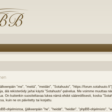
inen
älkeenpäin "me", "meitä", "meidän", "Sotahuuto", "https://forum.sotahuuto.fi
toja, älä rekisteröidy ja/tai käytä "Sotahuuto"-palvelua. Me voimme muuttaa n
On kuitenkin suositeltavaa lukea nämä ehdot säännöllisesti, koska "Sotahuu
 kuin ne on päivitetty tai korjattu.
B-ohjelmistoa, (jälkeenpäin "he", "heidät", "heidän", "phpBB-ohjelmisto",