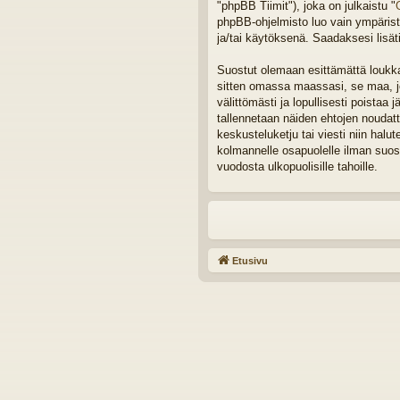
"phpBB Tiimit"), joka on julkaistu "
phpBB-ohjelmisto luo vain ympäristö
ja/tai käytöksenä. Saadaksesi lisät
Suostut olemaan esittämättä loukkaa
sitten omassa maassasi, se maa, joh
välittömästi ja lopullisesti poistaa 
tallennetaan näiden ehtojen noudat
keskusteluketju tai viesti niin halu
kolmannelle osapuolelle ilman suos
vuodosta ulkopuolisille tahoille.
Etusivu