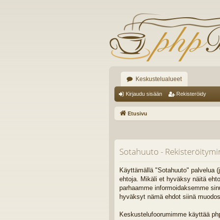
Keskustelualueet
Kirjaudu sisään
Rekisteröidy
Etusivu
Sotahuuto - Rekisteröitym
Käyttämällä "Sotahuuto" palvelua (j
ehtoja. Mikäli et hyväksy näitä eh
parhaamme informoidaksemme sinua. 
hyväksyt nämä ehdot siinä muodossa,
Keskustelufoorumimme käyttää phpB