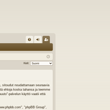
U
irj
ek
K
au
ist
K
du
er
Kieli:
si
öi
sä
dy
än
"), sitoudut noudattamaan seuraavia
äitä ehtoja koska tahansa ja teemme
to"-palvelun käyttö vaatii että
 "www.phpbb.com", "phpBB Group",