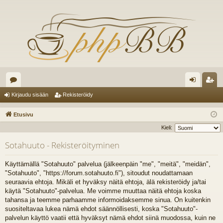
es
irj
ek
Kirjaudu sisään
Rekisteröidy
ku
au
ist
Etusivu
st
du
er
Kieli:
el
si
öi
Sotahuuto - Rekisteröityminen
ua
sä
dy
Käyttämällä "Sotahuuto" palvelua (jälkeenpäin "me", "meitä", "meidän",
lu
än
"Sotahuuto", "https://forum.sotahuuto.fi"), sitoudut noudattamaan
seuraavia ehtoja. Mikäli et hyväksy näitä ehtoja, älä rekisteröidy ja/tai
ee
käytä "Sotahuuto"-palvelua. Me voimme muuttaa näitä ehtoja koska
t
tahansa ja teemme parhaamme informoidaksemme sinua. On kuitenkin
suositeltavaa lukea nämä ehdot säännöllisesti, koska "Sotahuuto"-
palvelun käyttö vaatii että hyväksyt nämä ehdot siinä muodossa, kuin ne