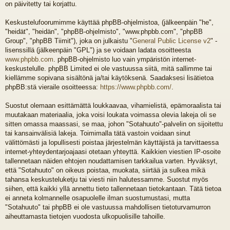
on päivitetty tai korjattu.
Keskustelufoorumimme käyttää phpBB-ohjelmistoa, (jälkeenpäin "he",
"heidät", "heidän", "phpBB-ohjelmisto", "www.phpbb.com", "phpBB
Group", "phpBB Tiimit"), joka on julkaistu "
General Public License v2
" -
lisenssillä (jälkeenpäin "GPL") ja se voidaan ladata osoitteesta
www.phpbb.com
. phpBB-ohjelmisto luo vain ympäristön internet-
keskustelulle. phpBB Limited ei ole vastuussa siitä, mitä sallimme tai
kiellämme sopivana sisältönä ja/tai käytöksenä. Saadaksesi lisätietoa
phpBB:stä vieraile osoitteessa:
https://www.phpbb.com/
.
Suostut olemaan esittämättä loukkaavaa, vihamielistä, epämoraalista tai
muutakaan materiaalia, joka voisi loukata voimassa olevia lakeja oli se
sitten omassa maassasi, se maa, johon "Sotahuuto"-palvelin on sijoitettu
tai kansainvälisiä lakeja. Toimimalla tätä vastoin voidaan sinut
välittömästi ja lopullisesti poistaa järjestelmän käyttäjistä ja tarvittaessa
internet-yhteydentarjoajaasi otetaan yhteyttä. Kaikkien viestien IP-osoite
tallennetaan näiden ehtojen noudattamisen tarkkailua varten. Hyväksyt,
että "Sotahuuto" on oikeus poistaa, muokata, siirtää ja sulkea mikä
tahansa keskusteluketju tai viesti niin halutessamme. Suostut myös
siihen, että kaikki yllä annettu tieto tallennetaan tietokantaan. Tätä tietoa
ei anneta kolmannelle osapuolelle ilman suostumustasi, mutta
"Sotahuuto" tai phpBB ei ole vastuussa mahdollisen tietoturvamurron
aiheuttamasta tietojen vuodosta ulkopuolisille tahoille.