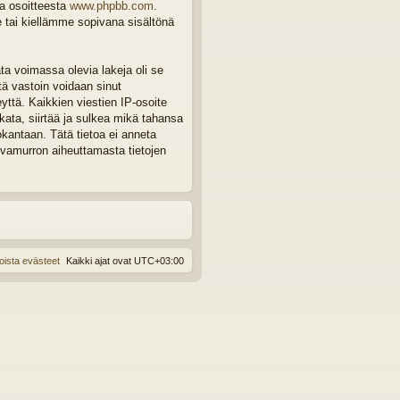
ta osoitteesta
www.phpbb.com
.
e tai kiellämme sopivana sisältönä
ta voimassa olevia lakeja oli se
tä vastoin voidaan sinut
eyttä. Kaikkien viestien IP-osoite
ata, siirtää ja sulkea mikä tahansa
okantaan. Tätä tietoa ei anneta
rvamurron aiheuttamasta tietojen
oista evästeet
Kaikki ajat ovat
UTC+03:00