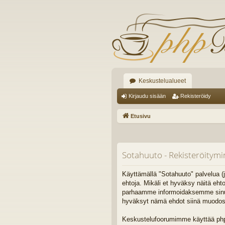
Keskustelualueet
Kirjaudu sisään
Rekisteröidy
Etusivu
Sotahuuto - Rekisteröitym
Käyttämällä "Sotahuuto" palvelua (j
ehtoja. Mikäli et hyväksy näitä eh
parhaamme informoidaksemme sinua. 
hyväksyt nämä ehdot siinä muodossa,
Keskustelufoorumimme käyttää phpB