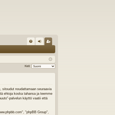
U
irj
ek
K
au
ist
K
du
er
Kieli:
si
öi
sä
dy
än
"), sitoudut noudattamaan seuraavia
äitä ehtoja koska tahansa ja teemme
to"-palvelun käyttö vaatii että
 "www.phpbb.com", "phpBB Group",