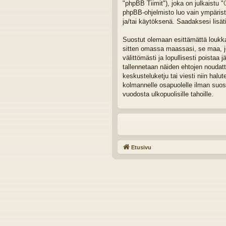
"phpBB Tiimit"), joka on julkaistu "
phpBB-ohjelmisto luo vain ympäristö
ja/tai käytöksenä. Saadaksesi lisät
Suostut olemaan esittämättä loukkaa
sitten omassa maassasi, se maa, joh
välittömästi ja lopullisesti poistaa 
tallennetaan näiden ehtojen noudat
keskusteluketju tai viesti niin halu
kolmannelle osapuolelle ilman suos
vuodosta ulkopuolisille tahoille.
Etusivu