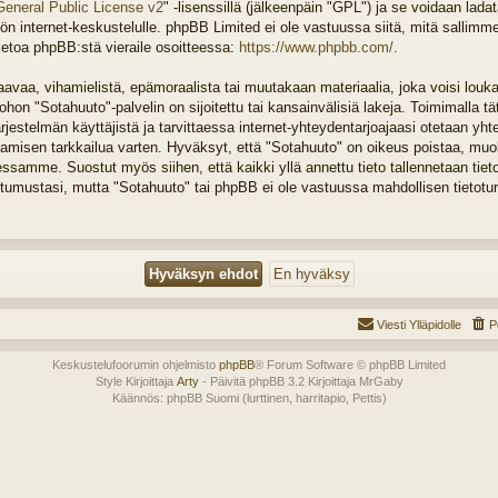
General Public License v2
" -lisenssillä (jälkeenpäin "GPL") ja se voidaan lada
n internet-keskustelulle. phpBB Limited ei ole vastuussa siitä, mitä sallimm
ietoa phpBB:stä vieraile osoitteessa:
https://www.phpbb.com/
.
vaa, vihamielistä, epämoraalista tai muutakaan materiaalia, joka voisi louka
on "Sotahuuto"-palvelin on sijoitettu tai kansainvälisiä lakeja. Toimimalla tä
järjestelmän käyttäjistä ja tarvittaessa internet-yhteydentarjoajaasi otetaan yht
tamisen tarkkailua varten. Hyväksyt, että "Sotahuuto" on oikeus poistaa, muok
tessamme. Suostut myös siihen, että kaikki yllä annettu tieto tallennetaan tiet
tumustasi, mutta "Sotahuuto" tai phpBB ei ole vastuussa mahdollisen tietotu
Viesti Ylläpidolle
P
Keskustelufoorumin ohjelmisto
phpBB
® Forum Software © phpBB Limited
Style Kirjoittaja
Arty
- Päivitä phpBB 3.2 Kirjoittaja MrGaby
Käännös: phpBB Suomi (lurttinen, harritapio, Pettis)