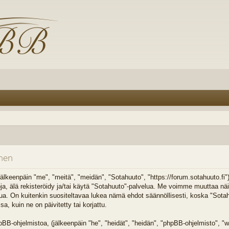
inen
älkeenpäin "me", "meitä", "meidän", "Sotahuuto", "https://forum.sotahuuto.fi
toja, älä rekisteröidy ja/tai käytä "Sotahuuto"-palvelua. Me voimme muuttaa n
On kuitenkin suositeltavaa lukea nämä ehdot säännöllisesti, koska "Sotahuu
 kuin ne on päivitetty tai korjattu.
B-ohjelmistoa, (jälkeenpäin "he", "heidät", "heidän", "phpBB-ohjelmisto",