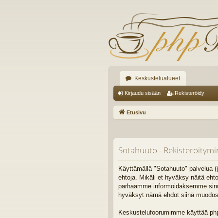
Keskustelualueet
Kirjaudu sisään
Rekisteröidy
Etusivu
Sotahuuto - Rekisteröitym
Käyttämällä "Sotahuuto" palvelua (j
ehtoja. Mikäli et hyväksy näitä eh
parhaamme informoidaksemme sinua. 
hyväksyt nämä ehdot siinä muodossa,
Keskustelufoorumimme käyttää phpB