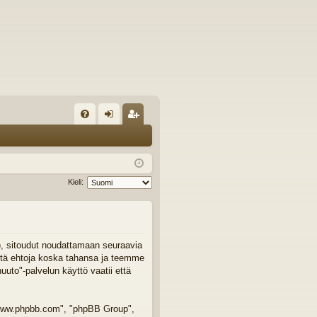
U
irj
ek
K
au
ist
K
du
er
Kieli:
si
öi
sä
dy
än
"), sitoudut noudattamaan seuraavia
äitä ehtoja koska tahansa ja teemme
to"-palvelun käyttö vaatii että
 "www.phpbb.com", "phpBB Group",