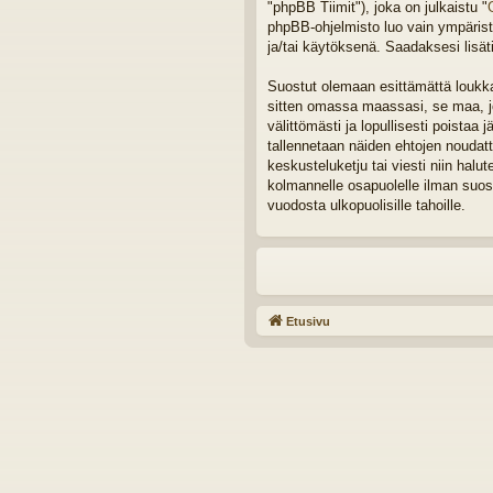
"phpBB Tiimit"), joka on julkaistu "
phpBB-ohjelmisto luo vain ympäristö
ja/tai käytöksenä. Saadaksesi lisät
Suostut olemaan esittämättä loukkaa
sitten omassa maassasi, se maa, joh
välittömästi ja lopullisesti poistaa 
tallennetaan näiden ehtojen noudat
keskusteluketju tai viesti niin halu
kolmannelle osapuolelle ilman suos
vuodosta ulkopuolisille tahoille.
Etusivu