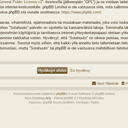
General Public License v2
" -lisenssillä (jälkeenpäin "GPL") ja se voidaan lada
n internet-keskustelulle. phpBB Limited ei ole vastuussa siitä, mitä sallimm
ietoa phpBB:stä vieraile osoitteessa:
https://www.phpbb.com/
.
vaa, vihamielistä, epämoraalista tai muutakaan materiaalia, joka voisi louka
on "Sotahuuto"-palvelin on sijoitettu tai kansainvälisiä lakeja. Toimimalla tä
järjestelmän käyttäjistä ja tarvittaessa internet-yhteydentarjoajaasi otetaan yht
tamisen tarkkailua varten. Hyväksyt, että "Sotahuuto" on oikeus poistaa, muok
tessamme. Suostut myös siihen, että kaikki yllä annettu tieto tallennetaan tiet
tumustasi, mutta "Sotahuuto" tai phpBB ei ole vastuussa mahdollisen tietotu
Viesti Ylläpidolle
P
Keskustelufoorumin ohjelmisto
phpBB
® Forum Software © phpBB Limited
Style Kirjoittaja
Arty
- Päivitä phpBB 3.2 Kirjoittaja MrGaby
Käännös: phpBB Suomi (lurttinen, harritapio, Pettis)