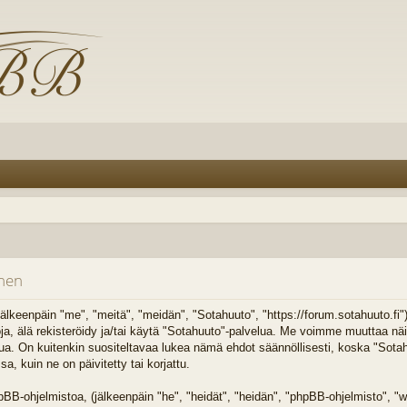
inen
älkeenpäin "me", "meitä", "meidän", "Sotahuuto", "https://forum.sotahuuto.fi
toja, älä rekisteröidy ja/tai käytä "Sotahuuto"-palvelua. Me voimme muuttaa n
On kuitenkin suositeltavaa lukea nämä ehdot säännöllisesti, koska "Sotahuu
 kuin ne on päivitetty tai korjattu.
B-ohjelmistoa, (jälkeenpäin "he", "heidät", "heidän", "phpBB-ohjelmisto",