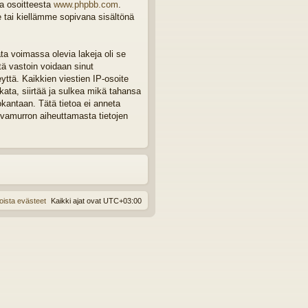
ta osoitteesta
www.phpbb.com
.
e tai kiellämme sopivana sisältönä
ta voimassa olevia lakeja oli se
tä vastoin voidaan sinut
eyttä. Kaikkien viestien IP-osoite
ata, siirtää ja sulkea mikä tahansa
okantaan. Tätä tietoa ei anneta
rvamurron aiheuttamasta tietojen
oista evästeet
Kaikki ajat ovat
UTC+03:00