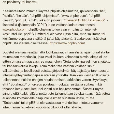
on päivitetty tai korjattu.
Keskustelufoorumimme käyttää phpBB-ohjelmistoa, (jälkeenpäin "he",
"heidät", "heidän", "phpBB-ohjelmisto", "www.phpbb.com", "phpBB
Group", "phpBB Tiimit"), joka on julkaistu "
General Public License v2
" -
lisenssillä (jälkeenpäin "GPL") ja se voidaan ladata osoitteesta
www.phpbb.com
. phpBB-ohjelmisto luo vain ympäristön internet-
keskustelulle. phpBB Limited ei ole vastuussa siitä, mitä sallimme tai
kiellämme sopivana sisältönä ja/tai käytöksenä. Saadaksesi lisätietoa
phpBB:stä vieraile osoitteessa:
https://www.phpbb.com/
.
Suostut olemaan esittämättä loukkaavaa, vihamielistä, epämoraalista tai
muutakaan materiaalia, joka voisi loukata voimassa olevia lakeja oli se
sitten omassa maassasi, se maa, johon "Sotahuuto"-palvelin on sijoitettu
tai kansainvälisiä lakeja. Toimimalla tätä vastoin voidaan sinut
välittömästi ja lopullisesti poistaa järjestelmän käyttäjistä ja tarvittaessa
internet-yhteydentarjoajaasi otetaan yhteyttä. Kaikkien viestien IP-osoite
tallennetaan näiden ehtojen noudattamisen tarkkailua varten. Hyväksyt,
että "Sotahuuto" on oikeus poistaa, muokata, siirtää ja sulkea mikä
tahansa keskusteluketju tai viesti niin halutessamme. Suostut myös
siihen, että kaikki yllä annettu tieto tallennetaan tietokantaan. Tätä tietoa
ei anneta kolmannelle osapuolelle ilman suostumustasi, mutta
"Sotahuuto" tai phpBB ei ole vastuussa mahdollisen tietoturvamurron
aiheuttamasta tietojen vuodosta ulkopuolisille tahoille.