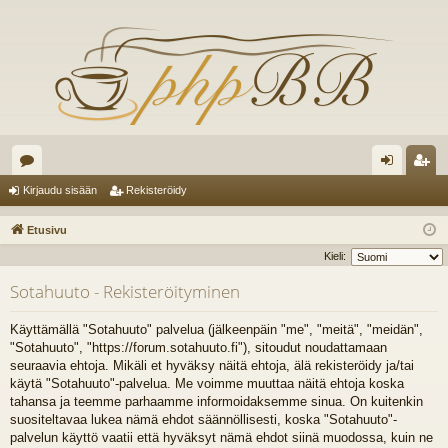
es
irj
ek
Kirjaudu sisään
Rekisteröidy
ku
au
ist
Etusivu
st
du
er
Kieli:
el
si
öi
Sotahuuto - Rekisteröityminen
ua
sä
dy
Käyttämällä "Sotahuuto" palvelua (jälkeenpäin "me", "meitä", "meidän",
lu
än
"Sotahuuto", "https://forum.sotahuuto.fi"), sitoudut noudattamaan
seuraavia ehtoja. Mikäli et hyväksy näitä ehtoja, älä rekisteröidy ja/tai
ee
käytä "Sotahuuto"-palvelua. Me voimme muuttaa näitä ehtoja koska
t
tahansa ja teemme parhaamme informoidaksemme sinua. On kuitenkin
suositeltavaa lukea nämä ehdot säännöllisesti, koska "Sotahuuto"-
palvelun käyttö vaatii että hyväksyt nämä ehdot siinä muodossa, kuin ne