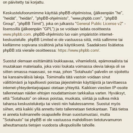
on päivitetty tai korjattu.
Keskustelufoorumimme käyttää phpBB-ohjelmistoa, (jälkeenpäin "he",
"heidät", "heidän", "phpBB-ohjelmisto", "www.phpbb.com", "phpBB
Group", "phpBB Tiimit"), joka on julkaistu "
General Public License v2
" -
lisenssillä (jälkeenpäin "GPL") ja se voidaan ladata osoitteesta
www.phpbb.com
. phpBB-ohjelmisto luo vain ympäristön internet-
keskustelulle. phpBB Limited ei ole vastuussa siitä, mitä sallimme tai
kiellämme sopivana sisältönä ja/tai käytöksenä. Saadaksesi lisätietoa
phpBB:stä vieraile osoitteessa:
https://www.phpbb.com/
.
Suostut olemaan esittämättä loukkaavaa, vihamielistä, epämoraalista tai
muutakaan materiaalia, joka voisi loukata voimassa olevia lakeja oli se
sitten omassa maassasi, se maa, johon "Sotahuuto"-palvelin on sijoitettu
tai kansainvälisiä lakeja. Toimimalla tätä vastoin voidaan sinut
välittömästi ja lopullisesti poistaa järjestelmän käyttäjistä ja tarvittaessa
internet-yhteydentarjoajaasi otetaan yhteyttä. Kaikkien viestien IP-osoite
tallennetaan näiden ehtojen noudattamisen tarkkailua varten. Hyväksyt,
että "Sotahuuto" on oikeus poistaa, muokata, siirtää ja sulkea mikä
tahansa keskusteluketju tai viesti niin halutessamme. Suostut myös
siihen, että kaikki yllä annettu tieto tallennetaan tietokantaan. Tätä tietoa
ei anneta kolmannelle osapuolelle ilman suostumustasi, mutta
"Sotahuuto" tai phpBB ei ole vastuussa mahdollisen tietoturvamurron
aiheuttamasta tietojen vuodosta ulkopuolisille tahoille.