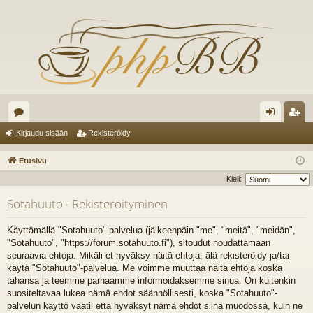
es
irj
ek
Kirjaudu sisään
Rekisteröidy
ku
au
ist
Etusivu
st
du
er
Kieli:
el
si
öi
Sotahuuto - Rekisteröityminen
ua
sä
dy
Käyttämällä "Sotahuuto" palvelua (jälkeenpäin "me", "meitä", "meidän",
lu
än
"Sotahuuto", "https://forum.sotahuuto.fi"), sitoudut noudattamaan
seuraavia ehtoja. Mikäli et hyväksy näitä ehtoja, älä rekisteröidy ja/tai
ee
käytä "Sotahuuto"-palvelua. Me voimme muuttaa näitä ehtoja koska
t
tahansa ja teemme parhaamme informoidaksemme sinua. On kuitenkin
suositeltavaa lukea nämä ehdot säännöllisesti, koska "Sotahuuto"-
palvelun käyttö vaatii että hyväksyt nämä ehdot siinä muodossa, kuin ne