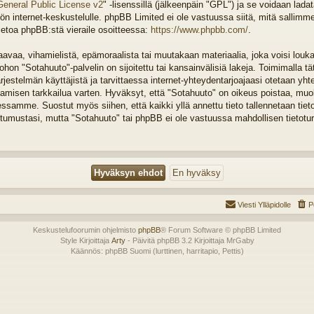
General Public License v2
" -lisenssillä (jälkeenpäin "GPL") ja se voidaan lada
n internet-keskustelulle. phpBB Limited ei ole vastuussa siitä, mitä sallimm
ietoa phpBB:stä vieraile osoitteessa:
https://www.phpbb.com/
.
vaa, vihamielistä, epämoraalista tai muutakaan materiaalia, joka voisi louka
on "Sotahuuto"-palvelin on sijoitettu tai kansainvälisiä lakeja. Toimimalla tä
järjestelmän käyttäjistä ja tarvittaessa internet-yhteydentarjoajaasi otetaan yht
tamisen tarkkailua varten. Hyväksyt, että "Sotahuuto" on oikeus poistaa, muok
tessamme. Suostut myös siihen, että kaikki yllä annettu tieto tallennetaan tiet
tumustasi, mutta "Sotahuuto" tai phpBB ei ole vastuussa mahdollisen tietotu
Viesti Ylläpidolle
P
Keskustelufoorumin ohjelmisto
phpBB
® Forum Software © phpBB Limited
Style Kirjoittaja
Arty
- Päivitä phpBB 3.2 Kirjoittaja MrGaby
Käännös: phpBB Suomi (lurttinen, harritapio, Pettis)