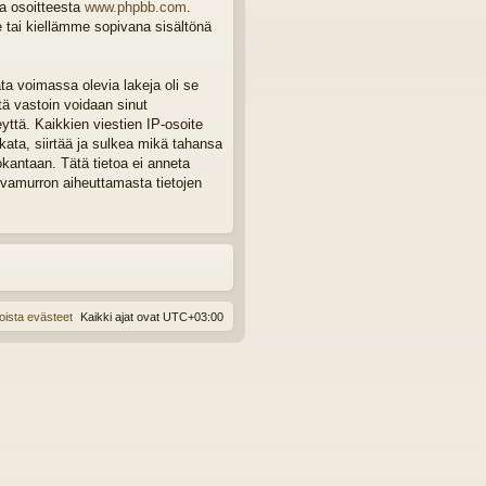
ta osoitteesta
www.phpbb.com
.
e tai kiellämme sopivana sisältönä
ta voimassa olevia lakeja oli se
tä vastoin voidaan sinut
eyttä. Kaikkien viestien IP-osoite
ata, siirtää ja sulkea mikä tahansa
okantaan. Tätä tietoa ei anneta
rvamurron aiheuttamasta tietojen
oista evästeet
Kaikki ajat ovat
UTC+03:00