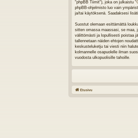
"phpBB Tiimit"), joka on julkaistu "
phpBB-ohjelmisto luo vain ympäristö
ja/tai käytöksenä. Saadaksesi lisät
Suostut olemaan esittämättä loukkaa
sitten omassa maassasi, se maa, joh
välittömästi ja lopullisesti poistaa 
tallennetaan näiden ehtojen noudat
keskusteluketju tai viesti niin halu
kolmannelle osapuolelle ilman suos
vuodosta ulkopuolisille tahoille.
Etusivu