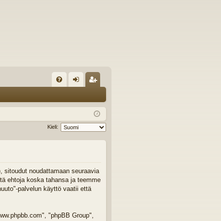
U
irj
ek
K
au
ist
K
du
er
Kieli:
si
öi
sä
dy
än
"), sitoudut noudattamaan seuraavia
äitä ehtoja koska tahansa ja teemme
to"-palvelun käyttö vaatii että
 "www.phpbb.com", "phpBB Group",