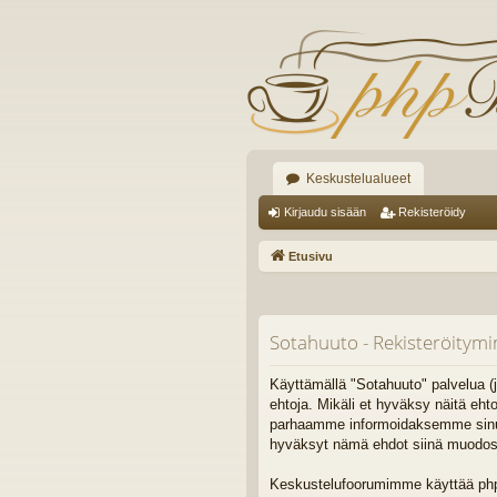
Keskustelualueet
Kirjaudu sisään
Rekisteröidy
Etusivu
Sotahuuto - Rekisteröitym
Käyttämällä "Sotahuuto" palvelua (j
ehtoja. Mikäli et hyväksy näitä eh
parhaamme informoidaksemme sinua. 
hyväksyt nämä ehdot siinä muodossa,
Keskustelufoorumimme käyttää phpB