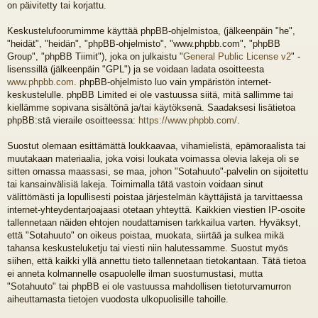
on päivitetty tai korjattu.
Keskustelufoorumimme käyttää phpBB-ohjelmistoa, (jälkeenpäin "he",
"heidät", "heidän", "phpBB-ohjelmisto", "www.phpbb.com", "phpBB
Group", "phpBB Tiimit"), joka on julkaistu "
General Public License v2
" -
lisenssillä (jälkeenpäin "GPL") ja se voidaan ladata osoitteesta
www.phpbb.com
. phpBB-ohjelmisto luo vain ympäristön internet-
keskustelulle. phpBB Limited ei ole vastuussa siitä, mitä sallimme tai
kiellämme sopivana sisältönä ja/tai käytöksenä. Saadaksesi lisätietoa
phpBB:stä vieraile osoitteessa:
https://www.phpbb.com/
.
Suostut olemaan esittämättä loukkaavaa, vihamielistä, epämoraalista tai
muutakaan materiaalia, joka voisi loukata voimassa olevia lakeja oli se
sitten omassa maassasi, se maa, johon "Sotahuuto"-palvelin on sijoitettu
tai kansainvälisiä lakeja. Toimimalla tätä vastoin voidaan sinut
välittömästi ja lopullisesti poistaa järjestelmän käyttäjistä ja tarvittaessa
internet-yhteydentarjoajaasi otetaan yhteyttä. Kaikkien viestien IP-osoite
tallennetaan näiden ehtojen noudattamisen tarkkailua varten. Hyväksyt,
että "Sotahuuto" on oikeus poistaa, muokata, siirtää ja sulkea mikä
tahansa keskusteluketju tai viesti niin halutessamme. Suostut myös
siihen, että kaikki yllä annettu tieto tallennetaan tietokantaan. Tätä tietoa
ei anneta kolmannelle osapuolelle ilman suostumustasi, mutta
"Sotahuuto" tai phpBB ei ole vastuussa mahdollisen tietoturvamurron
aiheuttamasta tietojen vuodosta ulkopuolisille tahoille.