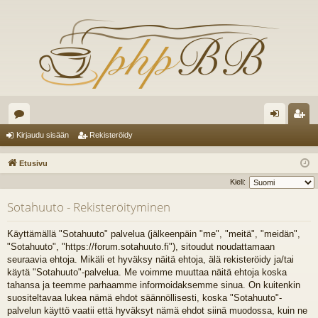
es
irj
ek
Kirjaudu sisään
Rekisteröidy
ku
au
ist
Etusivu
st
du
er
Kieli:
el
si
öi
Sotahuuto - Rekisteröityminen
ua
sä
dy
Käyttämällä "Sotahuuto" palvelua (jälkeenpäin "me", "meitä", "meidän",
lu
än
"Sotahuuto", "https://forum.sotahuuto.fi"), sitoudut noudattamaan
seuraavia ehtoja. Mikäli et hyväksy näitä ehtoja, älä rekisteröidy ja/tai
ee
käytä "Sotahuuto"-palvelua. Me voimme muuttaa näitä ehtoja koska
t
tahansa ja teemme parhaamme informoidaksemme sinua. On kuitenkin
suositeltavaa lukea nämä ehdot säännöllisesti, koska "Sotahuuto"-
palvelun käyttö vaatii että hyväksyt nämä ehdot siinä muodossa, kuin ne