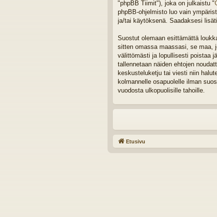
"phpBB Tiimit"), joka on julkaistu "
phpBB-ohjelmisto luo vain ympäristö
ja/tai käytöksenä. Saadaksesi lisät
Suostut olemaan esittämättä loukkaa
sitten omassa maassasi, se maa, joh
välittömästi ja lopullisesti poistaa 
tallennetaan näiden ehtojen noudat
keskusteluketju tai viesti niin halu
kolmannelle osapuolelle ilman suos
vuodosta ulkopuolisille tahoille.
Etusivu