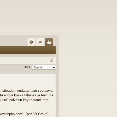
U
irj
ek
K
au
ist
K
du
er
Kieli:
si
öi
sä
dy
än
"), sitoudut noudattamaan seuraavia
äitä ehtoja koska tahansa ja teemme
to"-palvelun käyttö vaatii että
 "www.phpbb.com", "phpBB Group",