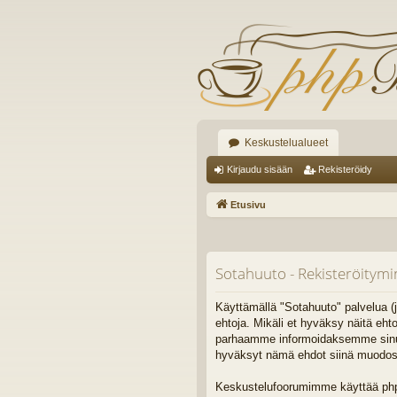
Keskustelualueet
Kirjaudu sisään
Rekisteröidy
Etusivu
Sotahuuto - Rekisteröitym
Käyttämällä "Sotahuuto" palvelua (j
ehtoja. Mikäli et hyväksy näitä eh
parhaamme informoidaksemme sinua. 
hyväksyt nämä ehdot siinä muodossa,
Keskustelufoorumimme käyttää phpB