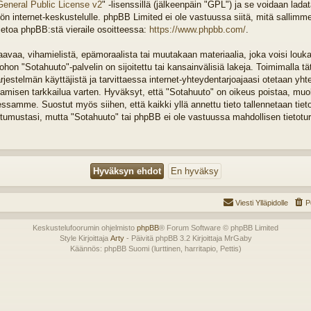
General Public License v2
" -lisenssillä (jälkeenpäin "GPL") ja se voidaan lada
n internet-keskustelulle. phpBB Limited ei ole vastuussa siitä, mitä sallimm
ietoa phpBB:stä vieraile osoitteessa:
https://www.phpbb.com/
.
vaa, vihamielistä, epämoraalista tai muutakaan materiaalia, joka voisi louka
on "Sotahuuto"-palvelin on sijoitettu tai kansainvälisiä lakeja. Toimimalla tä
järjestelmän käyttäjistä ja tarvittaessa internet-yhteydentarjoajaasi otetaan yht
tamisen tarkkailua varten. Hyväksyt, että "Sotahuuto" on oikeus poistaa, muok
tessamme. Suostut myös siihen, että kaikki yllä annettu tieto tallennetaan tiet
tumustasi, mutta "Sotahuuto" tai phpBB ei ole vastuussa mahdollisen tietotu
Viesti Ylläpidolle
P
Keskustelufoorumin ohjelmisto
phpBB
® Forum Software © phpBB Limited
Style Kirjoittaja
Arty
- Päivitä phpBB 3.2 Kirjoittaja MrGaby
Käännös: phpBB Suomi (lurttinen, harritapio, Pettis)