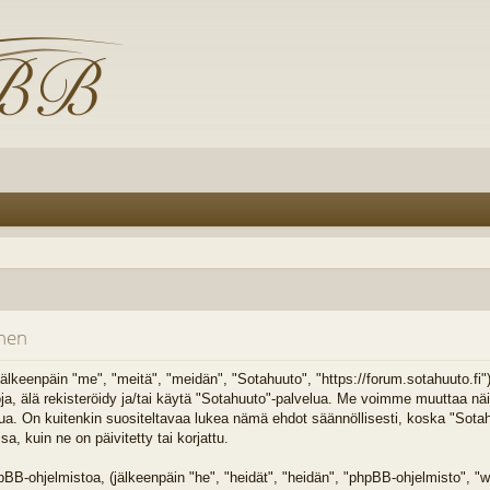
inen
älkeenpäin "me", "meitä", "meidän", "Sotahuuto", "https://forum.sotahuuto.fi
toja, älä rekisteröidy ja/tai käytä "Sotahuuto"-palvelua. Me voimme muuttaa n
On kuitenkin suositeltavaa lukea nämä ehdot säännöllisesti, koska "Sotahuu
 kuin ne on päivitetty tai korjattu.
B-ohjelmistoa, (jälkeenpäin "he", "heidät", "heidän", "phpBB-ohjelmisto",