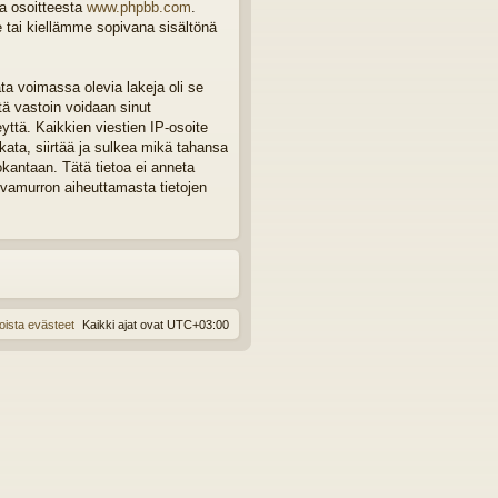
ta osoitteesta
www.phpbb.com
.
e tai kiellämme sopivana sisältönä
ta voimassa olevia lakeja oli se
tä vastoin voidaan sinut
eyttä. Kaikkien viestien IP-osoite
ata, siirtää ja sulkea mikä tahansa
okantaan. Tätä tietoa ei anneta
rvamurron aiheuttamasta tietojen
oista evästeet
Kaikki ajat ovat
UTC+03:00