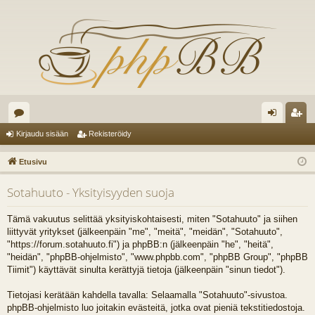
es
irj
ek
Kirjaudu sisään
Rekisteröidy
ku
au
ist
Etusivu
st
du
er
Sotahuuto - Yksityisyyden suoja
el
si
öi
ua
sä
dy
Tämä vakuutus selittää yksityiskohtaisesti, miten "Sotahuuto" ja siihen
liittyvät yritykset (jälkeenpäin "me", "meitä", "meidän", "Sotahuuto",
lu
än
"https://forum.sotahuuto.fi") ja phpBB:n (jälkeenpäin "he", "heitä",
"heidän", "phpBB-ohjelmisto", "www.phpbb.com", "phpBB Group", "phpBB
ee
Tiimit") käyttävät sinulta kerättyjä tietoja (jälkeenpäin "sinun tiedot").
t
Tietojasi kerätään kahdella tavalla: Selaamalla "Sotahuuto"-sivustoa.
phpBB-ohjelmisto luo joitakin evästeitä, jotka ovat pieniä tekstitiedostoja.