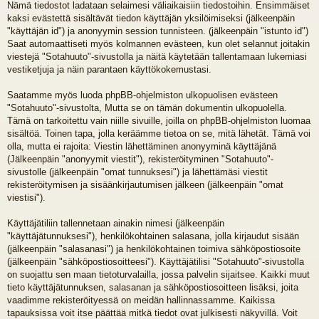
Nämä tiedostot ladataan selaimesi väliaikaisiin tiedostoihin. Ensimmäiset
kaksi evästettä sisältävät tiedon käyttäjän yksilöimiseksi (jälkeenpäin
"käyttäjän id") ja anonyymin session tunnisteen. (jälkeenpäin "istunto id")
Saat automaattiseti myös kolmannen evästeen, kun olet selannut joitakin
viestejä "Sotahuuto"-sivustolla ja näitä käytetään tallentamaan lukemiasi
vestiketjuja ja näin parantaen käyttökokemustasi.
Saatamme myös luoda phpBB-ohjelmiston ulkopuolisen evästeen
"Sotahuuto"-sivustolta, Mutta se on tämän dokumentin ulkopuolella.
Tämä on tarkoitettu vain niille sivuille, joilla on phpBB-ohjelmiston luomaa
sisältöä. Toinen tapa, jolla keräämme tietoa on se, mitä lähetät. Tämä voi
olla, mutta ei rajoita: Viestin lähettäminen anonyyminä käyttäjänä
(Jälkeenpäin "anonyymit viestit"), rekisteröityminen "Sotahuuto"-
sivustolle (jälkeenpäin "omat tunnuksesi") ja lähettämäsi viestit
rekisteröitymisen ja sisäänkirjautumisen jälkeen (jälkeenpäin "omat
viestisi").
Käyttäjätiliin tallennetaan ainakin nimesi (jälkeenpäin
"käyttäjätunnuksesi"), henkilökohtainen salasana, jolla kirjaudut sisään
(jälkeenpäin "salasanasi") ja henkilökohtainen toimiva sähköpostiosoite
(jälkeenpäin "sähköpostiosoitteesi"). Käyttäjätilisi "Sotahuuto"-sivustolla
on suojattu sen maan tietoturvalailla, jossa palvelin sijaitsee. Kaikki muut
tieto käyttäjätunnuksen, salasanan ja sähköpostiosoitteen lisäksi, joita
vaadimme rekisteröityessä on meidän hallinnassamme. Kaikissa
tapauksissa voit itse päättää mitkä tiedot ovat julkisesti näkyvillä. Voit