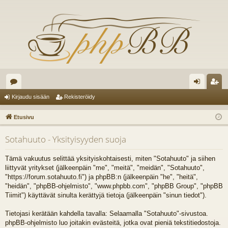
es
irj
ek
Kirjaudu sisään
Rekisteröidy
ku
au
ist
Etusivu
st
du
er
Sotahuuto - Yksityisyyden suoja
el
si
öi
ua
sä
dy
Tämä vakuutus selittää yksityiskohtaisesti, miten "Sotahuuto" ja siihen
liittyvät yritykset (jälkeenpäin "me", "meitä", "meidän", "Sotahuuto",
lu
än
"https://forum.sotahuuto.fi") ja phpBB:n (jälkeenpäin "he", "heitä",
"heidän", "phpBB-ohjelmisto", "www.phpbb.com", "phpBB Group", "phpBB
ee
Tiimit") käyttävät sinulta kerättyjä tietoja (jälkeenpäin "sinun tiedot").
t
Tietojasi kerätään kahdella tavalla: Selaamalla "Sotahuuto"-sivustoa.
phpBB-ohjelmisto luo joitakin evästeitä, jotka ovat pieniä tekstitiedostoja.