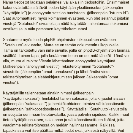
Nämä tiedostot ladataan selaimesi väliaikaisiin tiedostoihin. Ensimmäiset
kaksi evästettä sisältävät tiedon käyttäjän yksilöimiseksi (jälkeenpäin
"käyttäjän id") ja anonyymin session tunnisteen. (jälkeenpäin "istunto id")
Saat automaattiseti myös kolmannen evästeen, kun olet selannut joitakin
viestejä "Sotahuuto"-sivustolla ja näitä käytetään tallentamaan lukemiasi
vestiketjuja ja näin parantaen käyttökokemustasi.
Saatamme myös luoda phpBB-ohjelmiston ulkopuolisen evästeen
"Sotahuuto"-sivustolta, Mutta se on tämän dokumentin ulkopuolella.
Tämä on tarkoitettu vain niille sivuille, joilla on phpBB-ohjelmiston luomaa
sisältöä. Toinen tapa, jolla keräämme tietoa on se, mitä lähetät. Tämä voi
olla, mutta ei rajoita: Viestin lähettäminen anonyyminä käyttäjänä
(Jälkeenpäin "anonyymit viestit"), rekisteröityminen "Sotahuuto"-
sivustolle (jälkeenpäin "omat tunnuksesi") ja lähettämäsi viestit
rekisteröitymisen ja sisäänkirjautumisen jälkeen (jälkeenpäin "omat
viestisi").
Käyttäjätiliin tallennetaan ainakin nimesi (jälkeenpäin
"käyttäjätunnuksesi"), henkilökohtainen salasana, jolla kirjaudut sisään
(jälkeenpäin "salasanasi") ja henkilökohtainen toimiva sähköpostiosoite
(jälkeenpäin "sähköpostiosoitteesi"). Käyttäjätilisi "Sotahuuto"-sivustolla
on suojattu sen maan tietoturvalailla, jossa palvelin sijaitsee. Kaikki muut
tieto käyttäjätunnuksen, salasanan ja sähköpostiosoitteen lisäksi, joita
vaadimme rekisteröityessä on meidän hallinnassamme. Kaikissa
tapauksissa voit itse päättää mitkä tiedot ovat julkisesti näkyvillä. Voit