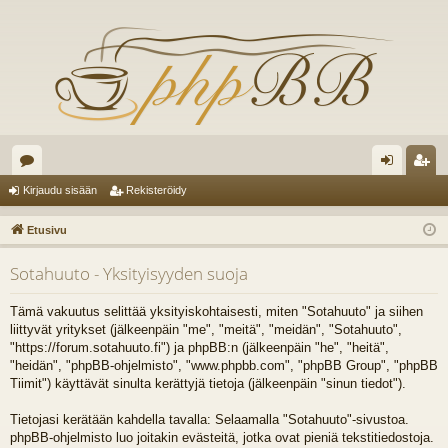
es
irj
ek
Kirjaudu sisään
Rekisteröidy
ku
au
ist
Etusivu
st
du
er
Sotahuuto - Yksityisyyden suoja
el
si
öi
ua
sä
dy
Tämä vakuutus selittää yksityiskohtaisesti, miten "Sotahuuto" ja siihen
liittyvät yritykset (jälkeenpäin "me", "meitä", "meidän", "Sotahuuto",
lu
än
"https://forum.sotahuuto.fi") ja phpBB:n (jälkeenpäin "he", "heitä",
"heidän", "phpBB-ohjelmisto", "www.phpbb.com", "phpBB Group", "phpBB
ee
Tiimit") käyttävät sinulta kerättyjä tietoja (jälkeenpäin "sinun tiedot").
t
Tietojasi kerätään kahdella tavalla: Selaamalla "Sotahuuto"-sivustoa.
phpBB-ohjelmisto luo joitakin evästeitä, jotka ovat pieniä tekstitiedostoja.