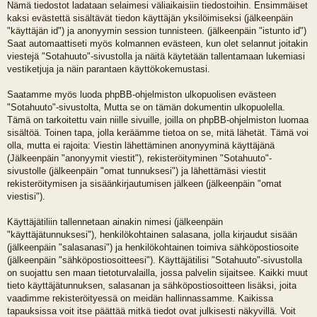
Nämä tiedostot ladataan selaimesi väliaikaisiin tiedostoihin. Ensimmäiset
kaksi evästettä sisältävät tiedon käyttäjän yksilöimiseksi (jälkeenpäin
"käyttäjän id") ja anonyymin session tunnisteen. (jälkeenpäin "istunto id")
Saat automaattiseti myös kolmannen evästeen, kun olet selannut joitakin
viestejä "Sotahuuto"-sivustolla ja näitä käytetään tallentamaan lukemiasi
vestiketjuja ja näin parantaen käyttökokemustasi.
Saatamme myös luoda phpBB-ohjelmiston ulkopuolisen evästeen
"Sotahuuto"-sivustolta, Mutta se on tämän dokumentin ulkopuolella.
Tämä on tarkoitettu vain niille sivuille, joilla on phpBB-ohjelmiston luomaa
sisältöä. Toinen tapa, jolla keräämme tietoa on se, mitä lähetät. Tämä voi
olla, mutta ei rajoita: Viestin lähettäminen anonyyminä käyttäjänä
(Jälkeenpäin "anonyymit viestit"), rekisteröityminen "Sotahuuto"-
sivustolle (jälkeenpäin "omat tunnuksesi") ja lähettämäsi viestit
rekisteröitymisen ja sisäänkirjautumisen jälkeen (jälkeenpäin "omat
viestisi").
Käyttäjätiliin tallennetaan ainakin nimesi (jälkeenpäin
"käyttäjätunnuksesi"), henkilökohtainen salasana, jolla kirjaudut sisään
(jälkeenpäin "salasanasi") ja henkilökohtainen toimiva sähköpostiosoite
(jälkeenpäin "sähköpostiosoitteesi"). Käyttäjätilisi "Sotahuuto"-sivustolla
on suojattu sen maan tietoturvalailla, jossa palvelin sijaitsee. Kaikki muut
tieto käyttäjätunnuksen, salasanan ja sähköpostiosoitteen lisäksi, joita
vaadimme rekisteröityessä on meidän hallinnassamme. Kaikissa
tapauksissa voit itse päättää mitkä tiedot ovat julkisesti näkyvillä. Voit