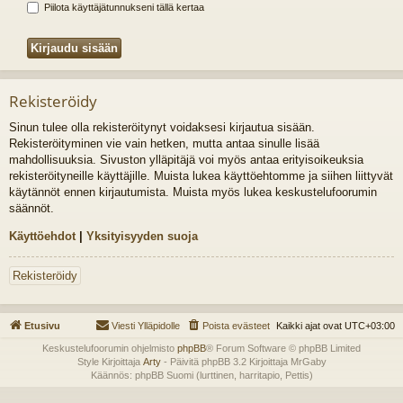
Piilota käyttäjätunnukseni tällä kertaa
Rekisteröidy
Sinun tulee olla rekisteröitynyt voidaksesi kirjautua sisään.
Rekisteröityminen vie vain hetken, mutta antaa sinulle lisää
mahdollisuuksia. Sivuston ylläpitäjä voi myös antaa erityisoikeuksia
rekisteröityneille käyttäjille. Muista lukea käyttöehtomme ja siihen liittyvät
käytännöt ennen kirjautumista. Muista myös lukea keskustelufoorumin
säännöt.
Käyttöehdot
|
Yksityisyyden suoja
Rekisteröidy
Etusivu
Viesti Ylläpidolle
Poista evästeet
Kaikki ajat ovat
UTC+03:00
Keskustelufoorumin ohjelmisto
phpBB
® Forum Software © phpBB Limited
Style Kirjoittaja
Arty
- Päivitä phpBB 3.2 Kirjoittaja MrGaby
Käännös: phpBB Suomi (lurttinen, harritapio, Pettis)