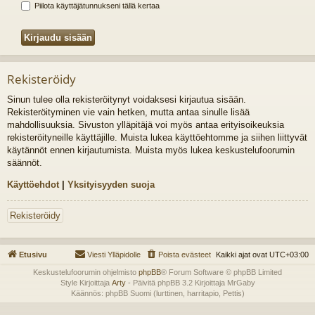
Piilota käyttäjätunnukseni tällä kertaa
Rekisteröidy
Sinun tulee olla rekisteröitynyt voidaksesi kirjautua sisään.
Rekisteröityminen vie vain hetken, mutta antaa sinulle lisää
mahdollisuuksia. Sivuston ylläpitäjä voi myös antaa erityisoikeuksia
rekisteröityneille käyttäjille. Muista lukea käyttöehtomme ja siihen liittyvät
käytännöt ennen kirjautumista. Muista myös lukea keskustelufoorumin
säännöt.
Käyttöehdot
|
Yksityisyyden suoja
Rekisteröidy
Etusivu
Viesti Ylläpidolle
Poista evästeet
Kaikki ajat ovat
UTC+03:00
Keskustelufoorumin ohjelmisto
phpBB
® Forum Software © phpBB Limited
Style Kirjoittaja
Arty
- Päivitä phpBB 3.2 Kirjoittaja MrGaby
Käännös: phpBB Suomi (lurttinen, harritapio, Pettis)