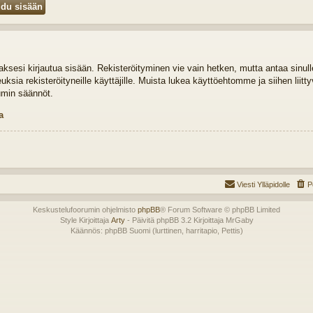
idaksesi kirjautua sisään. Rekisteröityminen vie vain hetken, mutta antaa sinul
euksia rekisteröityneille käyttäjille. Muista lukea käyttöehtomme ja siihen liit
umin säännöt.
a
Viesti Ylläpidolle
P
Keskustelufoorumin ohjelmisto
phpBB
® Forum Software © phpBB Limited
Style Kirjoittaja
Arty
- Päivitä phpBB 3.2 Kirjoittaja MrGaby
Käännös: phpBB Suomi (lurttinen, harritapio, Pettis)