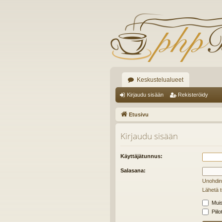
Keskustelualueet
Kirjaudu sisään
Rekisteröidy
Etusivu
Kirjaudu sisään
Käyttäjätunnus:
Salasana:
Unohdin
Lähetä t
Muis
Piilo