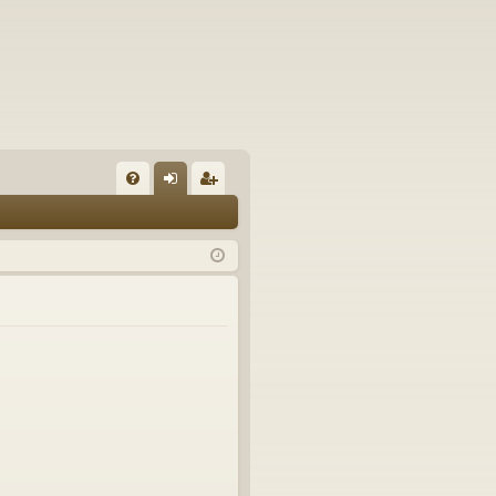
U
irj
ek
K
au
ist
K
du
er
si
öi
sä
dy
än