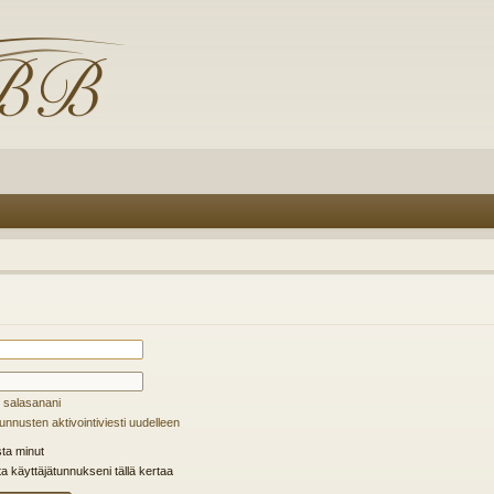
 salasanani
unnusten aktivointiviesti uudelleen
ta minut
ta käyttäjätunnukseni tällä kertaa