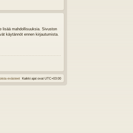
le lisää mahdollisuuksia. Sivuston
tyvät käytännöt ennen kirjautumista.
oista evästeet
Kaikki ajat ovat
UTC+03:00