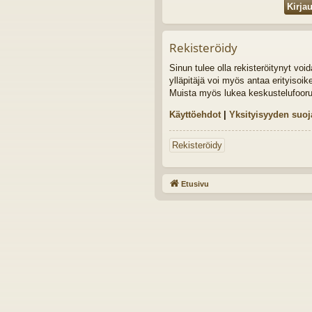
Rekisteröidy
Sinun tulee olla rekisteröitynyt vo
ylläpitäjä voi myös antaa erityisoik
Muista myös lukea keskustelufoor
Käyttöehdot
|
Yksityisyyden suoj
Rekisteröidy
Etusivu