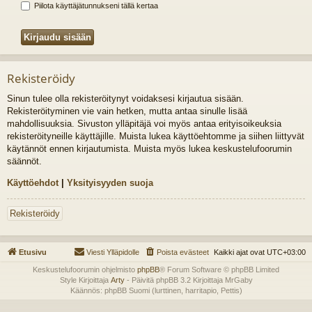
Piilota käyttäjätunnukseni tällä kertaa
Rekisteröidy
Sinun tulee olla rekisteröitynyt voidaksesi kirjautua sisään.
Rekisteröityminen vie vain hetken, mutta antaa sinulle lisää
mahdollisuuksia. Sivuston ylläpitäjä voi myös antaa erityisoikeuksia
rekisteröityneille käyttäjille. Muista lukea käyttöehtomme ja siihen liittyvät
käytännöt ennen kirjautumista. Muista myös lukea keskustelufoorumin
säännöt.
Käyttöehdot
|
Yksityisyyden suoja
Rekisteröidy
Etusivu
Viesti Ylläpidolle
Poista evästeet
Kaikki ajat ovat
UTC+03:00
Keskustelufoorumin ohjelmisto
phpBB
® Forum Software © phpBB Limited
Style Kirjoittaja
Arty
- Päivitä phpBB 3.2 Kirjoittaja MrGaby
Käännös: phpBB Suomi (lurttinen, harritapio, Pettis)