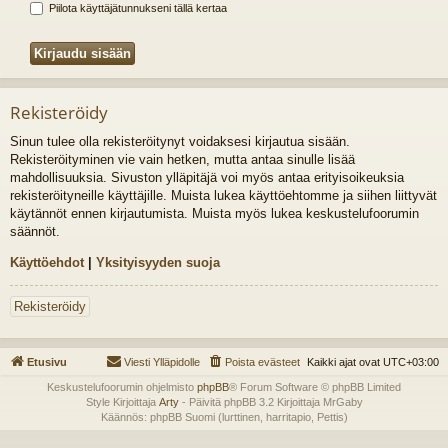
Piilota käyttäjätunnukseni tällä kertaa
Rekisteröidy
Sinun tulee olla rekisteröitynyt voidaksesi kirjautua sisään.
Rekisteröityminen vie vain hetken, mutta antaa sinulle lisää
mahdollisuuksia. Sivuston ylläpitäjä voi myös antaa erityisoikeuksia
rekisteröityneille käyttäjille. Muista lukea käyttöehtomme ja siihen liittyvät
käytännöt ennen kirjautumista. Muista myös lukea keskustelufoorumin
säännöt.
Käyttöehdot
|
Yksityisyyden suoja
Rekisteröidy
Etusivu
Viesti Ylläpidolle
Poista evästeet
Kaikki ajat ovat
UTC+03:00
Keskustelufoorumin ohjelmisto
phpBB
® Forum Software © phpBB Limited
Style Kirjoittaja
Arty
- Päivitä phpBB 3.2 Kirjoittaja MrGaby
Käännös: phpBB Suomi (lurttinen, harritapio, Pettis)