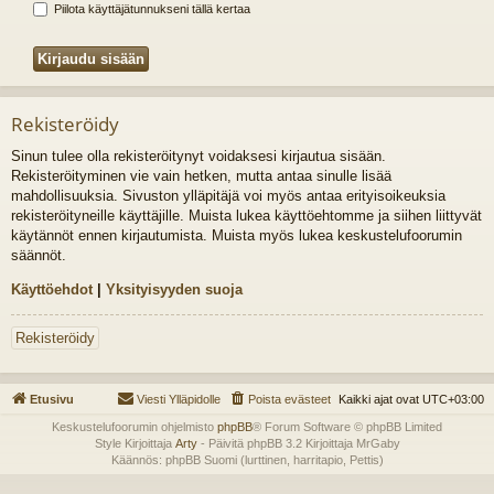
Piilota käyttäjätunnukseni tällä kertaa
Rekisteröidy
Sinun tulee olla rekisteröitynyt voidaksesi kirjautua sisään.
Rekisteröityminen vie vain hetken, mutta antaa sinulle lisää
mahdollisuuksia. Sivuston ylläpitäjä voi myös antaa erityisoikeuksia
rekisteröityneille käyttäjille. Muista lukea käyttöehtomme ja siihen liittyvät
käytännöt ennen kirjautumista. Muista myös lukea keskustelufoorumin
säännöt.
Käyttöehdot
|
Yksityisyyden suoja
Rekisteröidy
Etusivu
Viesti Ylläpidolle
Poista evästeet
Kaikki ajat ovat
UTC+03:00
Keskustelufoorumin ohjelmisto
phpBB
® Forum Software © phpBB Limited
Style Kirjoittaja
Arty
- Päivitä phpBB 3.2 Kirjoittaja MrGaby
Käännös: phpBB Suomi (lurttinen, harritapio, Pettis)