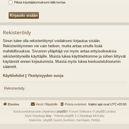
Piilota käyttäjätunnukseni tällä kertaa
Rekisteröidy
Sinun tulee olla rekisteröitynyt voidaksesi kirjautua sisään.
Rekisteröityminen vie vain hetken, mutta antaa sinulle lisää
mahdollisuuksia. Sivuston ylläpitäjä voi myös antaa erityisoikeuksia
rekisteröityneille käyttäjille. Muista lukea käyttöehtomme ja siihen liittyvät
käytännöt ennen kirjautumista. Muista myös lukea keskustelufoorumin
säännöt.
Käyttöehdot
|
Yksityisyyden suoja
Rekisteröidy
Etusivu
Viesti Ylläpidolle
Poista evästeet
Kaikki ajat ovat
UTC+03:00
Keskustelufoorumin ohjelmisto
phpBB
® Forum Software © phpBB Limited
Style Kirjoittaja
Arty
- Päivitä phpBB 3.2 Kirjoittaja MrGaby
Käännös: phpBB Suomi (lurttinen, harritapio, Pettis)