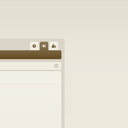
U
irj
ek
K
au
ist
K
du
er
si
öi
sä
dy
än