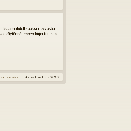
le lisää mahdollisuuksia. Sivuston
tyvät käytännöt ennen kirjautumista.
oista evästeet
Kaikki ajat ovat
UTC+03:00