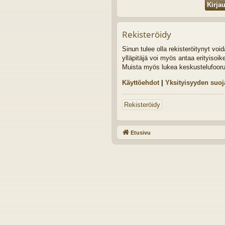
Rekisteröidy
Sinun tulee olla rekisteröitynyt vo
ylläpitäjä voi myös antaa erityisoik
Muista myös lukea keskustelufoor
Käyttöehdot
|
Yksityisyyden suoj
Rekisteröidy
Etusivu