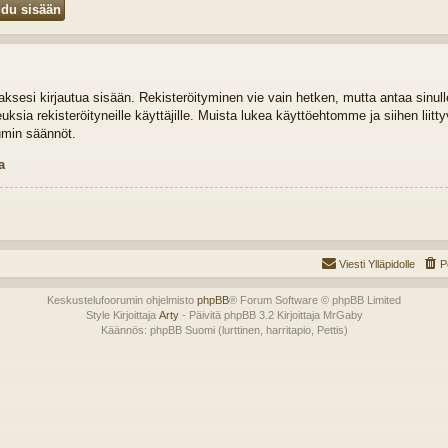
idaksesi kirjautua sisään. Rekisteröityminen vie vain hetken, mutta antaa sinul
euksia rekisteröityneille käyttäjille. Muista lukea käyttöehtomme ja siihen liit
umin säännöt.
a
Viesti Ylläpidolle
P
Keskustelufoorumin ohjelmisto
phpBB
® Forum Software © phpBB Limited
Style Kirjoittaja
Arty
- Päivitä phpBB 3.2 Kirjoittaja MrGaby
Käännös: phpBB Suomi (lurttinen, harritapio, Pettis)