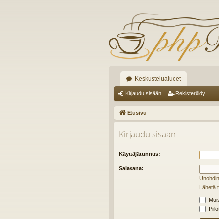
Keskustelualueet
Kirjaudu sisään
Rekisteröidy
Etusivu
Kirjaudu sisään
Käyttäjätunnus:
Salasana:
Unohdin
Lähetä t
Muis
Piilo