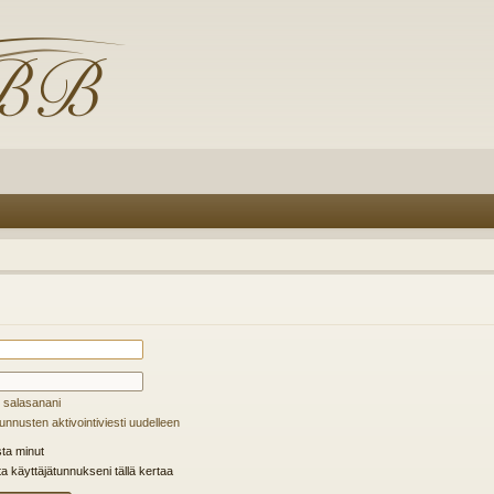
 salasanani
unnusten aktivointiviesti uudelleen
ta minut
ta käyttäjätunnukseni tällä kertaa