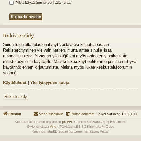
Piilota käyttäjätunnukseni tällä kertaa
Rekisteröidy
Sinun tulee olla rekisteröitynyt voidaksesi kirjautua sisään.
Rekisteröityminen vie vain hetken, mutta antaa sinulle lisää
mahdollisuuksia. Sivuston ylläpitäjä voi myös antaa erityisoikeuksia
rekisteröityneille käyttäjille. Muista lukea käyttöehtomme ja siihen liittyvät
käytännöt ennen kirjautumista. Muista myös lukea keskustelufoorumin
säännöt.
Käyttöehdot
|
Yksityisyyden suoja
Rekisteröidy
Etusivu
Viesti Ylläpidolle
Poista evästeet
Kaikki ajat ovat
UTC+03:00
Keskustelufoorumin ohjelmisto
phpBB
® Forum Software © phpBB Limited
Style Kirjoittaja
Arty
- Päivitä phpBB 3.2 Kirjoittaja MrGaby
Käännös: phpBB Suomi (lurttinen, harritapio, Pettis)