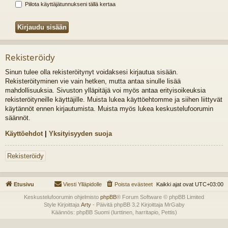
Piilota käyttäjätunnukseni tällä kertaa
Rekisteröidy
Sinun tulee olla rekisteröitynyt voidaksesi kirjautua sisään.
Rekisteröityminen vie vain hetken, mutta antaa sinulle lisää
mahdollisuuksia. Sivuston ylläpitäjä voi myös antaa erityisoikeuksia
rekisteröityneille käyttäjille. Muista lukea käyttöehtomme ja siihen liittyvät
käytännöt ennen kirjautumista. Muista myös lukea keskustelufoorumin
säännöt.
Käyttöehdot
|
Yksityisyyden suoja
Rekisteröidy
Etusivu
Viesti Ylläpidolle
Poista evästeet
Kaikki ajat ovat
UTC+03:00
Keskustelufoorumin ohjelmisto
phpBB
® Forum Software © phpBB Limited
Style Kirjoittaja
Arty
- Päivitä phpBB 3.2 Kirjoittaja MrGaby
Käännös: phpBB Suomi (lurttinen, harritapio, Pettis)