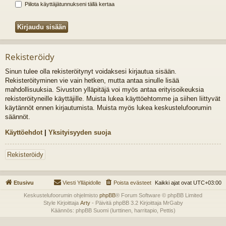
Piilota käyttäjätunnukseni tällä kertaa
Rekisteröidy
Sinun tulee olla rekisteröitynyt voidaksesi kirjautua sisään.
Rekisteröityminen vie vain hetken, mutta antaa sinulle lisää
mahdollisuuksia. Sivuston ylläpitäjä voi myös antaa erityisoikeuksia
rekisteröityneille käyttäjille. Muista lukea käyttöehtomme ja siihen liittyvät
käytännöt ennen kirjautumista. Muista myös lukea keskustelufoorumin
säännöt.
Käyttöehdot
|
Yksityisyyden suoja
Rekisteröidy
Etusivu
Viesti Ylläpidolle
Poista evästeet
Kaikki ajat ovat
UTC+03:00
Keskustelufoorumin ohjelmisto
phpBB
® Forum Software © phpBB Limited
Style Kirjoittaja
Arty
- Päivitä phpBB 3.2 Kirjoittaja MrGaby
Käännös: phpBB Suomi (lurttinen, harritapio, Pettis)