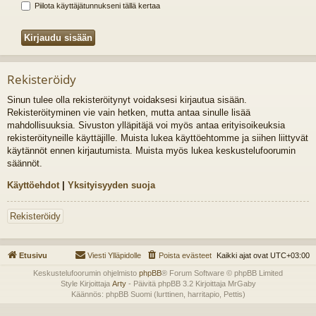
Piilota käyttäjätunnukseni tällä kertaa
Rekisteröidy
Sinun tulee olla rekisteröitynyt voidaksesi kirjautua sisään.
Rekisteröityminen vie vain hetken, mutta antaa sinulle lisää
mahdollisuuksia. Sivuston ylläpitäjä voi myös antaa erityisoikeuksia
rekisteröityneille käyttäjille. Muista lukea käyttöehtomme ja siihen liittyvät
käytännöt ennen kirjautumista. Muista myös lukea keskustelufoorumin
säännöt.
Käyttöehdot
|
Yksityisyyden suoja
Rekisteröidy
Etusivu
Viesti Ylläpidolle
Poista evästeet
Kaikki ajat ovat
UTC+03:00
Keskustelufoorumin ohjelmisto
phpBB
® Forum Software © phpBB Limited
Style Kirjoittaja
Arty
- Päivitä phpBB 3.2 Kirjoittaja MrGaby
Käännös: phpBB Suomi (lurttinen, harritapio, Pettis)