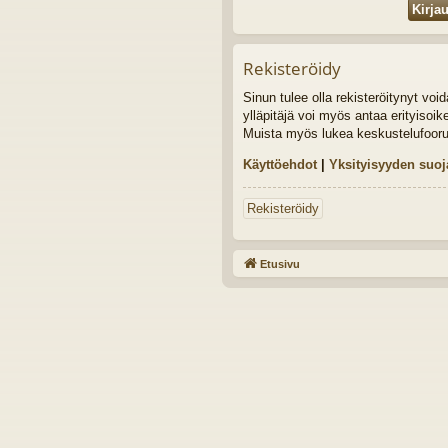
Rekisteröidy
Sinun tulee olla rekisteröitynyt vo
ylläpitäjä voi myös antaa erityisoik
Muista myös lukea keskustelufoor
Käyttöehdot
|
Yksityisyyden suoj
Rekisteröidy
Etusivu