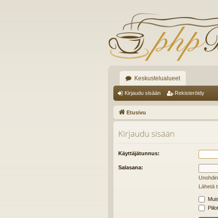
Keskustelualueet
Kirjaudu sisään
Rekisteröidy
Etusivu
Kirjaudu sisään
Käyttäjätunnus:
Salasana:
Unohdin
Lähetä t
Muis
Piilo