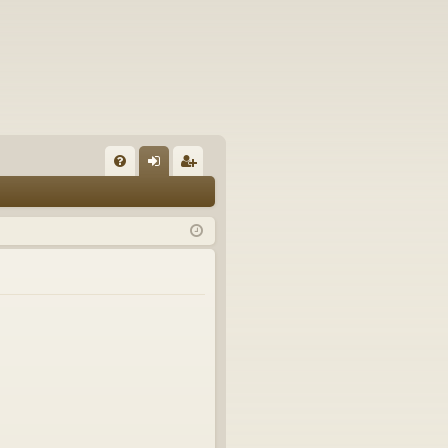
U
irj
ek
K
au
ist
K
du
er
si
öi
sä
dy
än