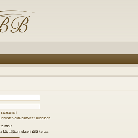
 salasanani
unnusten aktivointiviesti uudelleen
ta minut
ta käyttäjätunnukseni tällä kertaa