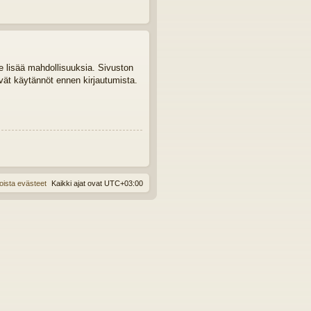
le lisää mahdollisuuksia. Sivuston
tyvät käytännöt ennen kirjautumista.
oista evästeet
Kaikki ajat ovat
UTC+03:00