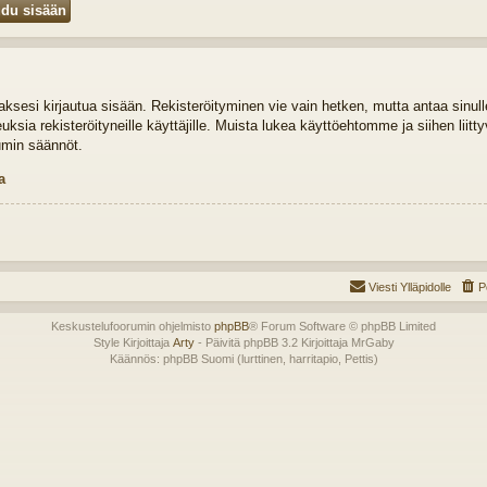
idaksesi kirjautua sisään. Rekisteröityminen vie vain hetken, mutta antaa sinul
euksia rekisteröityneille käyttäjille. Muista lukea käyttöehtomme ja siihen liit
umin säännöt.
a
Viesti Ylläpidolle
P
Keskustelufoorumin ohjelmisto
phpBB
® Forum Software © phpBB Limited
Style Kirjoittaja
Arty
- Päivitä phpBB 3.2 Kirjoittaja MrGaby
Käännös: phpBB Suomi (lurttinen, harritapio, Pettis)