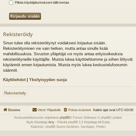
Piilota käyttäjätunnukseni tällä kertaa
Rekisteröidy
Sinun tulee olla rekisteröitynyt voidaksesi kirjautua sisään.
Rekisteröityminen vie vain hetken, mutta antaa sinulle lisää
mahdollisuuksia. Sivuston ylläpitäjä voi myös antaa erityisoikeuksia
rekisteröityneille käyttäjille. Muista lukea käyttöehtomme ja siihen liittyvät
käytännöt ennen kirjautumista. Muista myös lukea keskustelufoorumin
säännöt.
Käyttöehdot
|
Yksityisyyden suoja
Rekisteröidy
Etusivu
Viesti Ylläpidolle
Poista evästeet
Kaikki ajat ovat
UTC+03:00
Keskustelufoorumin ohjelmisto
phpBB
® Forum Software © phpBB Limited
Style Kirjoittaja
Arty
- Päivitä phpBB 3.2 Kirjoittaja MrGaby
Käännös: phpBB Suomi (lurttinen, harritapio, Pettis)