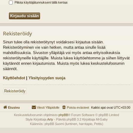
Piilota käyttäjätunnukseni tällä kertaa
Rekisteröidy
Sinun tulee olla rekisteröitynyt voidaksesi kirjautua sisään.
Rekisteröityminen vie vain hetken, mutta antaa sinulle lisää
mahdollisuuksia. Sivuston ylläpitäjä voi myös antaa erityisoikeuksia
rekisteröityneille käyttäjille. Muista lukea käyttöehtomme ja siihen liittyvät
käytännöt ennen kirjautumista. Muista myös lukea keskustelufoorumin
säännöt.
Käyttöehdot
|
Yksityisyyden suoja
Rekisteröidy
Etusivu
Viesti Ylläpidolle
Poista evästeet
Kaikki ajat ovat
UTC+03:00
Keskustelufoorumin ohjelmisto
phpBB
® Forum Software © phpBB Limited
Style Kirjoittaja
Arty
- Päivitä phpBB 3.2 Kirjoittaja MrGaby
Käännös: phpBB Suomi (lurttinen, harritapio, Pettis)