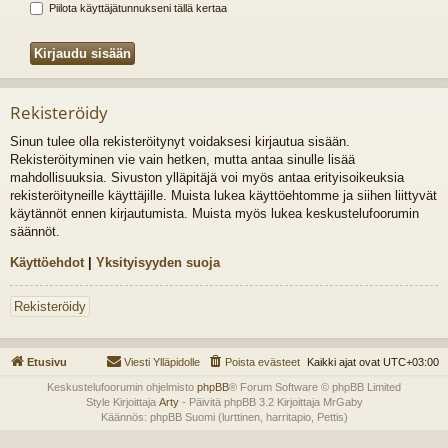
Piilota käyttäjätunnukseni tällä kertaa
Rekisteröidy
Sinun tulee olla rekisteröitynyt voidaksesi kirjautua sisään.
Rekisteröityminen vie vain hetken, mutta antaa sinulle lisää
mahdollisuuksia. Sivuston ylläpitäjä voi myös antaa erityisoikeuksia
rekisteröityneille käyttäjille. Muista lukea käyttöehtomme ja siihen liittyvät
käytännöt ennen kirjautumista. Muista myös lukea keskustelufoorumin
säännöt.
Käyttöehdot
|
Yksityisyyden suoja
Rekisteröidy
Etusivu
Viesti Ylläpidolle
Poista evästeet
Kaikki ajat ovat
UTC+03:00
Keskustelufoorumin ohjelmisto
phpBB
® Forum Software © phpBB Limited
Style Kirjoittaja
Arty
- Päivitä phpBB 3.2 Kirjoittaja MrGaby
Käännös: phpBB Suomi (lurttinen, harritapio, Pettis)