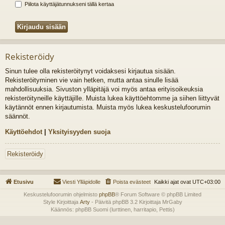
Piilota käyttäjätunnukseni tällä kertaa
Rekisteröidy
Sinun tulee olla rekisteröitynyt voidaksesi kirjautua sisään.
Rekisteröityminen vie vain hetken, mutta antaa sinulle lisää
mahdollisuuksia. Sivuston ylläpitäjä voi myös antaa erityisoikeuksia
rekisteröityneille käyttäjille. Muista lukea käyttöehtomme ja siihen liittyvät
käytännöt ennen kirjautumista. Muista myös lukea keskustelufoorumin
säännöt.
Käyttöehdot
|
Yksityisyyden suoja
Rekisteröidy
Etusivu
Viesti Ylläpidolle
Poista evästeet
Kaikki ajat ovat
UTC+03:00
Keskustelufoorumin ohjelmisto
phpBB
® Forum Software © phpBB Limited
Style Kirjoittaja
Arty
- Päivitä phpBB 3.2 Kirjoittaja MrGaby
Käännös: phpBB Suomi (lurttinen, harritapio, Pettis)