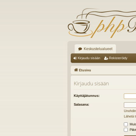
Keskustelualueet
Kirjaudu sisään
Rekisteröidy
Etusivu
Kirjaudu sisään
Käyttäjätunnus:
Salasana:
Unohdin
Lähetä t
Muis
Piilo