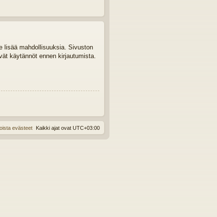
le lisää mahdollisuuksia. Sivuston
tyvät käytännöt ennen kirjautumista.
oista evästeet
Kaikki ajat ovat
UTC+03:00