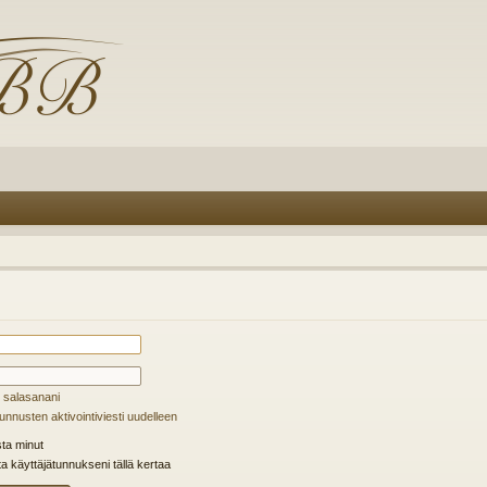
 salasanani
unnusten aktivointiviesti uudelleen
ta minut
ta käyttäjätunnukseni tällä kertaa