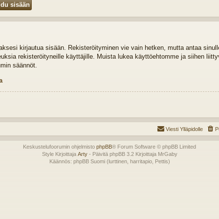
idaksesi kirjautua sisään. Rekisteröityminen vie vain hetken, mutta antaa sinul
euksia rekisteröityneille käyttäjille. Muista lukea käyttöehtomme ja siihen liit
umin säännöt.
a
Viesti Ylläpidolle
P
Keskustelufoorumin ohjelmisto
phpBB
® Forum Software © phpBB Limited
Style Kirjoittaja
Arty
- Päivitä phpBB 3.2 Kirjoittaja MrGaby
Käännös: phpBB Suomi (lurttinen, harritapio, Pettis)