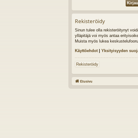
Rekisteröidy
Sinun tulee olla rekisteröitynyt vo
ylläpitäjä voi myös antaa erityisoik
Muista myös lukea keskustelufoor
Käyttöehdot
|
Yksityisyyden suoj
Rekisteröidy
Etusivu