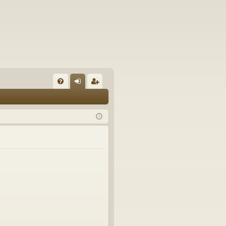
U
irj
ek
K
au
ist
K
du
er
si
öi
sä
dy
än