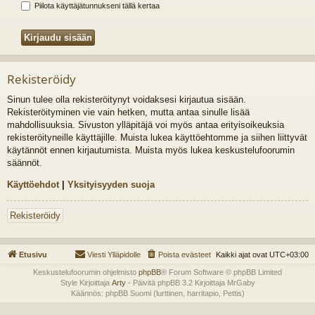
Piilota käyttäjätunnukseni tällä kertaa
Rekisteröidy
Sinun tulee olla rekisteröitynyt voidaksesi kirjautua sisään.
Rekisteröityminen vie vain hetken, mutta antaa sinulle lisää
mahdollisuuksia. Sivuston ylläpitäjä voi myös antaa erityisoikeuksia
rekisteröityneille käyttäjille. Muista lukea käyttöehtomme ja siihen liittyvät
käytännöt ennen kirjautumista. Muista myös lukea keskustelufoorumin
säännöt.
Käyttöehdot
|
Yksityisyyden suoja
Rekisteröidy
Etusivu
Viesti Ylläpidolle
Poista evästeet
Kaikki ajat ovat
UTC+03:00
Keskustelufoorumin ohjelmisto
phpBB
® Forum Software © phpBB Limited
Style Kirjoittaja
Arty
- Päivitä phpBB 3.2 Kirjoittaja MrGaby
Käännös: phpBB Suomi (lurttinen, harritapio, Pettis)