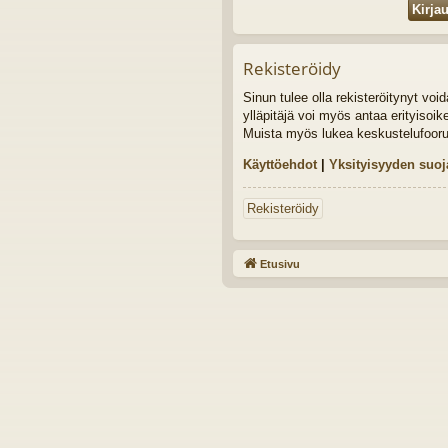
Rekisteröidy
Sinun tulee olla rekisteröitynyt vo
ylläpitäjä voi myös antaa erityisoik
Muista myös lukea keskustelufoor
Käyttöehdot
|
Yksityisyyden suoj
Rekisteröidy
Etusivu