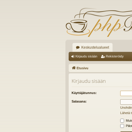
Keskustelualueet
Kirjaudu sisään
Rekisteröidy
Etusivu
Kirjaudu sisään
Käyttäjätunnus:
Salasana:
Unohdin
Lähetä t
Muis
Piilo