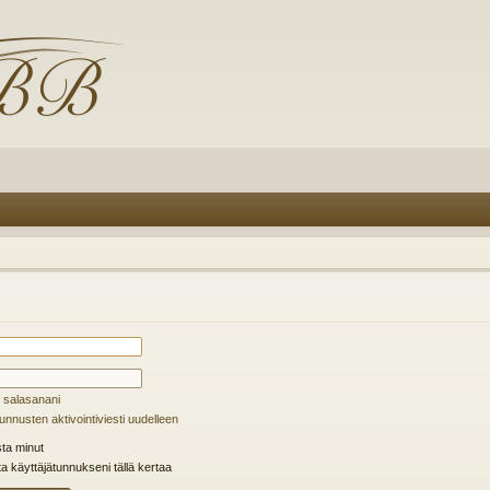
 salasanani
unnusten aktivointiviesti uudelleen
ta minut
ta käyttäjätunnukseni tällä kertaa