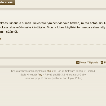
idaksesi kirjautua sisään. Rekisteröityminen vie vain hetken, mutta antaa sinul
euksia rekisteröityneille käyttäjille. Muista lukea käyttöehtomme ja siihen liit
umin säännöt.
a
Viesti Ylläpidolle
P
Keskustelufoorumin ohjelmisto
phpBB
® Forum Software © phpBB Limited
Style Kirjoittaja
Arty
- Päivitä phpBB 3.2 Kirjoittaja MrGaby
Käännös: phpBB Suomi (lurttinen, harritapio, Pettis)