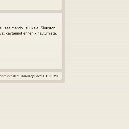
le lisää mahdollisuuksia. Sivuston
tyvät käytännöt ennen kirjautumista.
oista evästeet
Kaikki ajat ovat
UTC+03:00