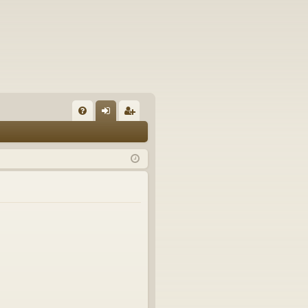
U
irj
ek
K
au
ist
K
du
er
si
öi
sä
dy
än