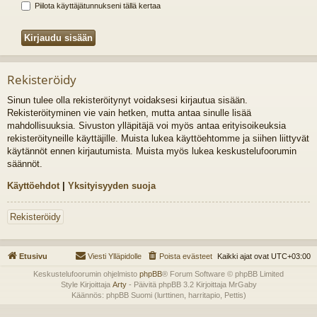
Piilota käyttäjätunnukseni tällä kertaa
Rekisteröidy
Sinun tulee olla rekisteröitynyt voidaksesi kirjautua sisään.
Rekisteröityminen vie vain hetken, mutta antaa sinulle lisää
mahdollisuuksia. Sivuston ylläpitäjä voi myös antaa erityisoikeuksia
rekisteröityneille käyttäjille. Muista lukea käyttöehtomme ja siihen liittyvät
käytännöt ennen kirjautumista. Muista myös lukea keskustelufoorumin
säännöt.
Käyttöehdot
|
Yksityisyyden suoja
Rekisteröidy
Etusivu
Viesti Ylläpidolle
Poista evästeet
Kaikki ajat ovat
UTC+03:00
Keskustelufoorumin ohjelmisto
phpBB
® Forum Software © phpBB Limited
Style Kirjoittaja
Arty
- Päivitä phpBB 3.2 Kirjoittaja MrGaby
Käännös: phpBB Suomi (lurttinen, harritapio, Pettis)