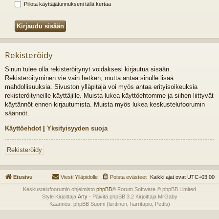
Piilota käyttäjätunnukseni tällä kertaa
Rekisteröidy
Sinun tulee olla rekisteröitynyt voidaksesi kirjautua sisään.
Rekisteröityminen vie vain hetken, mutta antaa sinulle lisää
mahdollisuuksia. Sivuston ylläpitäjä voi myös antaa erityisoikeuksia
rekisteröityneille käyttäjille. Muista lukea käyttöehtomme ja siihen liittyvät
käytännöt ennen kirjautumista. Muista myös lukea keskustelufoorumin
säännöt.
Käyttöehdot
|
Yksityisyyden suoja
Rekisteröidy
Etusivu
Viesti Ylläpidolle
Poista evästeet
Kaikki ajat ovat
UTC+03:00
Keskustelufoorumin ohjelmisto
phpBB
® Forum Software © phpBB Limited
Style Kirjoittaja
Arty
- Päivitä phpBB 3.2 Kirjoittaja MrGaby
Käännös: phpBB Suomi (lurttinen, harritapio, Pettis)