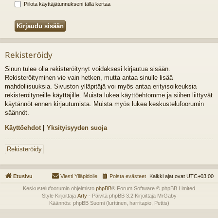
Piilota käyttäjätunnukseni tällä kertaa
Rekisteröidy
Sinun tulee olla rekisteröitynyt voidaksesi kirjautua sisään.
Rekisteröityminen vie vain hetken, mutta antaa sinulle lisää
mahdollisuuksia. Sivuston ylläpitäjä voi myös antaa erityisoikeuksia
rekisteröityneille käyttäjille. Muista lukea käyttöehtomme ja siihen liittyvät
käytännöt ennen kirjautumista. Muista myös lukea keskustelufoorumin
säännöt.
Käyttöehdot
|
Yksityisyyden suoja
Rekisteröidy
Etusivu
Viesti Ylläpidolle
Poista evästeet
Kaikki ajat ovat
UTC+03:00
Keskustelufoorumin ohjelmisto
phpBB
® Forum Software © phpBB Limited
Style Kirjoittaja
Arty
- Päivitä phpBB 3.2 Kirjoittaja MrGaby
Käännös: phpBB Suomi (lurttinen, harritapio, Pettis)