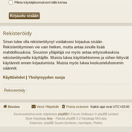
Piilota käyttäjätunnukseni tällä kertaa
Rekisteröidy
Sinun tulee olla rekisteröitynyt voidaksesi kirjautua sisään.
Rekisteröityminen vie vain hetken, mutta antaa sinulle lisää
mahdollisuuksia. Sivuston ylläpitäjä voi myös antaa erityisoikeuksia
rekisteröityneille käyttäjille. Muista lukea käyttöehtomme ja siihen liittyvät
käytännöt ennen kirjautumista. Muista myös lukea keskustelufoorumin
säännöt.
Käyttöehdot
|
Yksityisyyden suoja
Rekisteröidy
Etusivu
Viesti Ylläpidolle
Poista evästeet
Kaikki ajat ovat
UTC+03:00
Keskustelufoorumin ohjelmisto
phpBB
® Forum Software © phpBB Limited
Style Kirjoittaja
Arty
- Päivitä phpBB 3.2 Kirjoittaja MrGaby
Käännös: phpBB Suomi (lurttinen, harritapio, Pettis)