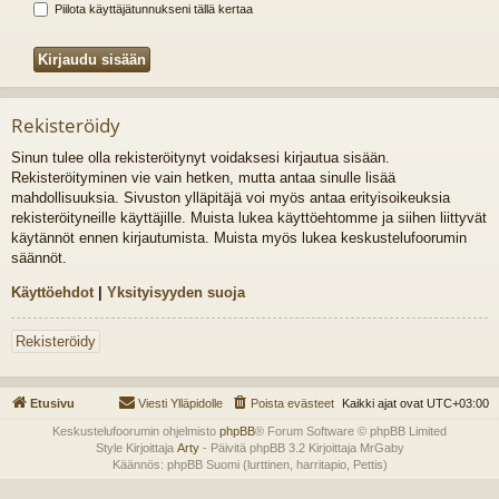
Piilota käyttäjätunnukseni tällä kertaa
Rekisteröidy
Sinun tulee olla rekisteröitynyt voidaksesi kirjautua sisään.
Rekisteröityminen vie vain hetken, mutta antaa sinulle lisää
mahdollisuuksia. Sivuston ylläpitäjä voi myös antaa erityisoikeuksia
rekisteröityneille käyttäjille. Muista lukea käyttöehtomme ja siihen liittyvät
käytännöt ennen kirjautumista. Muista myös lukea keskustelufoorumin
säännöt.
Käyttöehdot
|
Yksityisyyden suoja
Rekisteröidy
Etusivu
Viesti Ylläpidolle
Poista evästeet
Kaikki ajat ovat
UTC+03:00
Keskustelufoorumin ohjelmisto
phpBB
® Forum Software © phpBB Limited
Style Kirjoittaja
Arty
- Päivitä phpBB 3.2 Kirjoittaja MrGaby
Käännös: phpBB Suomi (lurttinen, harritapio, Pettis)