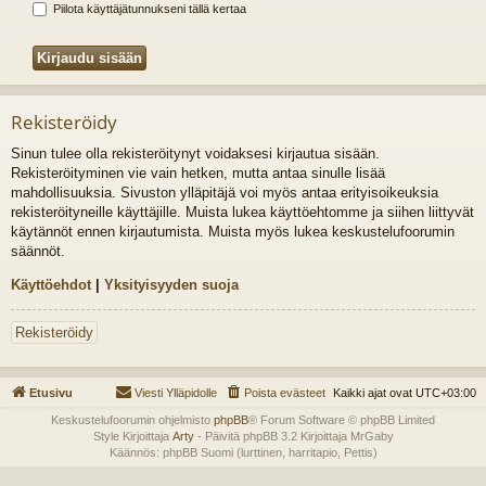
Piilota käyttäjätunnukseni tällä kertaa
Rekisteröidy
Sinun tulee olla rekisteröitynyt voidaksesi kirjautua sisään.
Rekisteröityminen vie vain hetken, mutta antaa sinulle lisää
mahdollisuuksia. Sivuston ylläpitäjä voi myös antaa erityisoikeuksia
rekisteröityneille käyttäjille. Muista lukea käyttöehtomme ja siihen liittyvät
käytännöt ennen kirjautumista. Muista myös lukea keskustelufoorumin
säännöt.
Käyttöehdot
|
Yksityisyyden suoja
Rekisteröidy
Etusivu
Viesti Ylläpidolle
Poista evästeet
Kaikki ajat ovat
UTC+03:00
Keskustelufoorumin ohjelmisto
phpBB
® Forum Software © phpBB Limited
Style Kirjoittaja
Arty
- Päivitä phpBB 3.2 Kirjoittaja MrGaby
Käännös: phpBB Suomi (lurttinen, harritapio, Pettis)