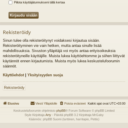
Piilota käyttäjätunnukseni tällä kertaa
Rekisteröidy
Sinun tulee olla rekisteröitynyt voidaksesi kirjautua sisään.
Rekisteröityminen vie vain hetken, mutta antaa sinulle lisää
mahdollisuuksia. Sivuston ylläpitäjä voi myös antaa erityisoikeuksia
rekisteröityneille käyttäjille. Muista lukea käyttöehtomme ja siihen liittyvät
käytännöt ennen kirjautumista. Muista myös lukea keskustelufoorumin
säännöt.
Käyttöehdot
|
Yksityisyyden suoja
Rekisteröidy
Etusivu
Viesti Ylläpidolle
Poista evästeet
Kaikki ajat ovat
UTC+03:00
Keskustelufoorumin ohjelmisto
phpBB
® Forum Software © phpBB Limited
Style Kirjoittaja
Arty
- Päivitä phpBB 3.2 Kirjoittaja MrGaby
Käännös: phpBB Suomi (lurttinen, harritapio, Pettis)