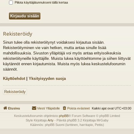
Piilota käyttäjätunnukseni tällä kertaa
Rekisteröidy
Sinun tulee olla rekisteröitynyt voidaksesi kirjautua sisään.
Rekisteröityminen vie vain hetken, mutta antaa sinulle lisää
mahdollisuuksia. Sivuston ylläpitäjä voi myös antaa erityisoikeuksia
rekisteröityneille käyttäjille. Muista lukea käyttöehtomme ja siihen liittyvät
käytännöt ennen kirjautumista. Muista myös lukea keskustelufoorumin
säännöt.
Käyttöehdot
|
Yksityisyyden suoja
Rekisteröidy
Etusivu
Viesti Ylläpidolle
Poista evästeet
Kaikki ajat ovat
UTC+03:00
Keskustelufoorumin ohjelmisto
phpBB
® Forum Software © phpBB Limited
Style Kirjoittaja
Arty
- Päivitä phpBB 3.2 Kirjoittaja MrGaby
Käännös: phpBB Suomi (lurttinen, harritapio, Pettis)